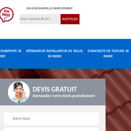
ON VOUS RAPPELLE GRATUITEMENT
CHARPENTE 36
RÉPARATEUR INSTALLATEUR DE VELUX
ETANCHEITE DE TOITURE 36
DRE
36 INDRE
INDRE
DEVIS GRATUIT
Demandez votre devis gratuitement
Réparateur
de
Travaux de charpente
installateur de velux
e
36 Indre
36 Indre