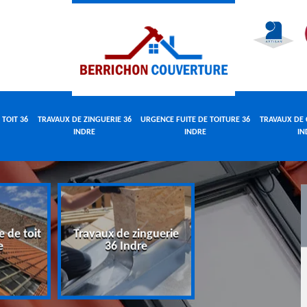
 TOIT 36
TRAVAUX DE ZINGUERIE 36
URGENCE FUITE DE TOITURE 36
TRAVAUX DE 
INDRE
INDRE
IN
e de toit
Travaux de zinguerie
Urgence fuite 
e
36 Indre
toiture 36 Indr