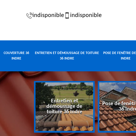
indisponible
indisponible
COUVERTURE 36
ENTRETIEN ET DÉMOUSSAGE DE TOITURE
POSE DE FENÊTRE DE
INDRE
36 INDRE
INDRE
Entretien et
Pose de fenêtr
e 36 Indre
démoussage de
36 Indr
toiture 36 Indre