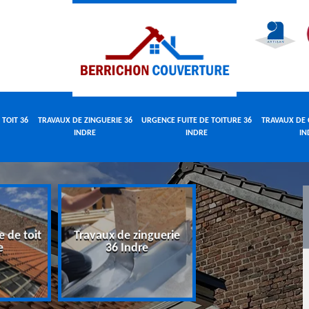
 TOIT 36
TRAVAUX DE ZINGUERIE 36
URGENCE FUITE DE TOITURE 36
TRAVAUX DE 
INDRE
INDRE
IN
e de toit
Travaux de zinguerie
Urgence fuite 
e
36 Indre
toiture 36 Indr