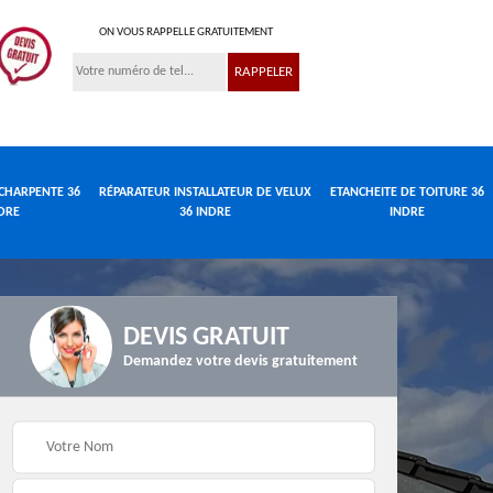
ON VOUS RAPPELLE GRATUITEMENT
CHARPENTE 36
RÉPARATEUR INSTALLATEUR DE VELUX
ETANCHEITE DE TOITURE 36
DRE
36 INDRE
INDRE
DEVIS GRATUIT
Demandez votre devis gratuitement
Réparateur
de
Travaux de charpente
installateur de velux
e
36 Indre
36 Indre