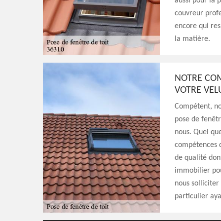
aussi pour la p
couvreur profe
encore qui re
la matière.
NOTRE COM
VOTRE VEL
Compétent, no
pose de fenêtre
nous. Quel que
compétences qui
de qualité don
immobilier po
nous sollicite
particulier ay