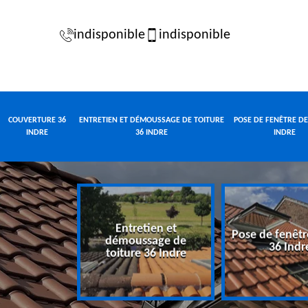
indisponible
indisponible
COUVERTURE 36
ENTRETIEN ET DÉMOUSSAGE DE TOITURE
POSE DE FENÊTRE DE
INDRE
36 INDRE
INDRE
Entretien et
Pose de fenêtr
e 36 Indre
démoussage de
36 Indr
toiture 36 Indre