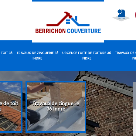
 TOIT 36
TRAVAUX DE ZINGUERIE 36
URGENCE FUITE DE TOITURE 36
TRAVAUX DE 
INDRE
INDRE
IN
e de toit
Travaux de zinguerie
Urgence fuite 
e
36 Indre
toiture 36 Indr