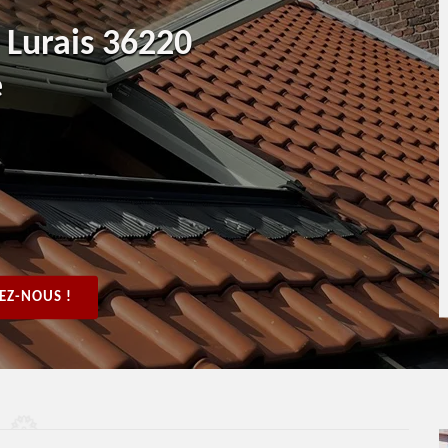
t Lurais 36220
e
EZ-NOUS !