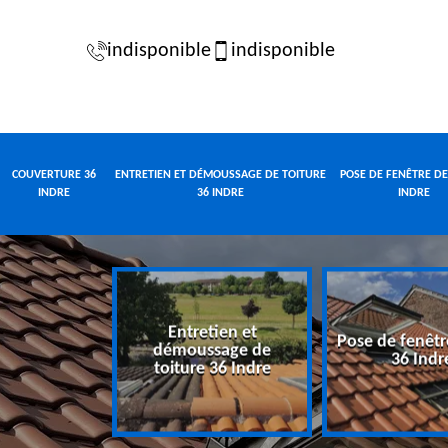
indisponible
indisponible
COUVERTURE 36
ENTRETIEN ET DÉMOUSSAGE DE TOITURE
POSE DE FENÊTRE DE
INDRE
36 INDRE
INDRE
Entretien et
Pose de fenêtr
e 36 Indre
démoussage de
36 Indr
toiture 36 Indre