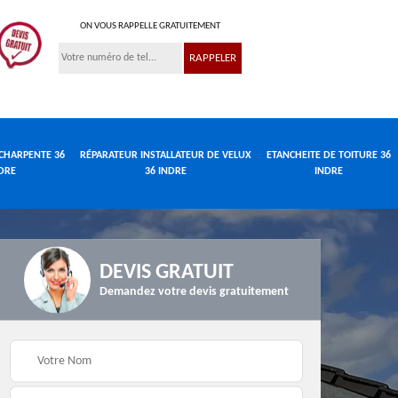
ON VOUS RAPPELLE GRATUITEMENT
CHARPENTE 36
RÉPARATEUR INSTALLATEUR DE VELUX
ETANCHEITE DE TOITURE 36
DRE
36 INDRE
INDRE
DEVIS GRATUIT
Demandez votre devis gratuitement
Réparateur
de
Travaux de charpente
installateur de velux
e
36 Indre
36 Indre