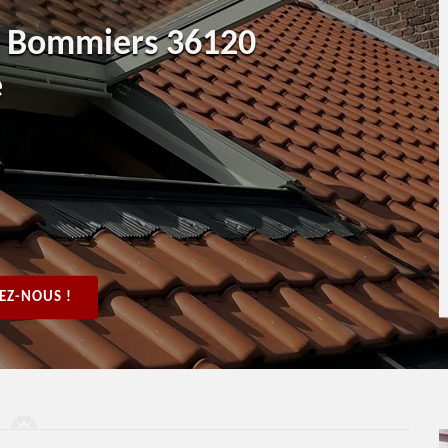
it Bommiers 36120
e
EZ-NOUS !