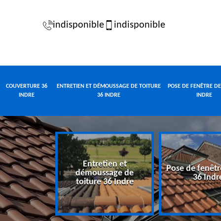
indisponible
indisponible
COUVERTURE 36
ENTRETIEN ET DÉMOUSSAGE DE TOITURE
POSE DE FENÊTRE DE
INDRE
36 INDRE
INDRE
Entretien et
Pose de fenêtr
e 36 Indre
démoussage de
36 Indr
toiture 36 Indre