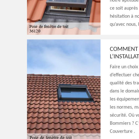
notre aptitude
ce soit auprès
hésitation à n
qu’avec nous, l
COMMENT C
L’INSTALLA
Faire un choix 
d’effectuer che
qualité des tr
dans le domain
les équipement
les normes, ma
sécurité. Où v
Bommiers ? C’e
Couverture .