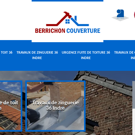
 TOIT 36
TRAVAUX DE ZINGUERIE 36
URGENCE FUITE DE TOITURE 36
TRAVAUX DE 
INDRE
INDRE
IN
e de toit
Travaux de zinguerie
Urgence fuite 
e
36 Indre
toiture 36 Indr