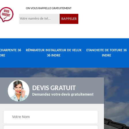
ON VOUS RAPPELLE GRATUITEMENT
CHARPENTE 36
RÉPARATEUR INSTALLATEUR DE VELUX
ETANCHEITE DE TOITURE 36
DRE
36 INDRE
INDRE
DEVIS GRATUIT
Demandez votre devis gratuitement
Réparateur
de
Travaux de charpente
installateur de velux
e
36 Indre
36 Indre