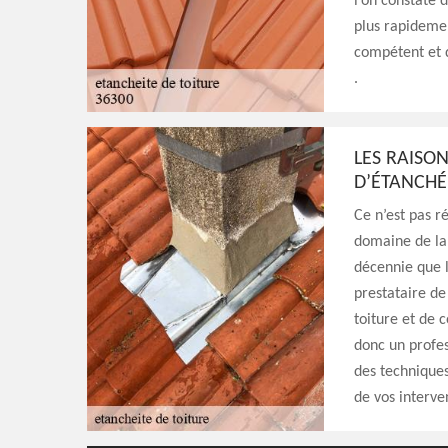
l’on constate 
plus rapidemen
compétent et 
.
LES RAISO
D’ÉTANCHÉ
Ce n’est pas r
domaine de la 
décennie que l
prestataire de
toiture et de 
donc un profe
des techniques 
de vos interve