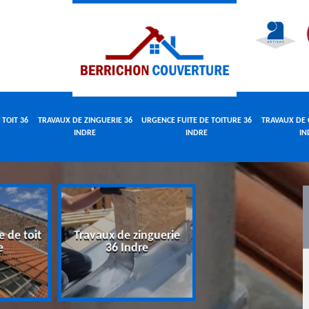
 TOIT 36
TRAVAUX DE ZINGUERIE 36
URGENCE FUITE DE TOITURE 36
TRAVAUX DE 
INDRE
INDRE
IN
e de toit
Travaux de zinguerie
Urgence fuite 
e
36 Indre
toiture 36 Indr