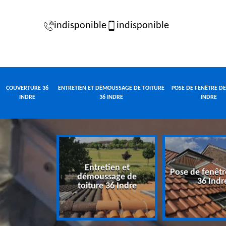
indisponible
indisponible
COUVERTURE 36
ENTRETIEN ET DÉMOUSSAGE DE TOITURE
POSE DE FENÊTRE DE
INDRE
36 INDRE
INDRE
Entretien et
Pose de fenêtr
e 36 Indre
démoussage de
36 Indr
toiture 36 Indre