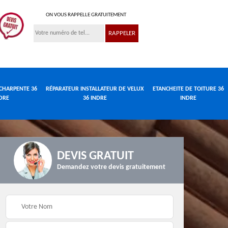
ON VOUS RAPPELLE GRATUITEMENT
CHARPENTE 36
RÉPARATEUR INSTALLATEUR DE VELUX
ETANCHEITE DE TOITURE 36
DRE
36 INDRE
INDRE
DEVIS GRATUIT
Demandez votre devis gratuitement
Réparateur
de
Travaux de charpente
installateur de velux
e
36 Indre
36 Indre