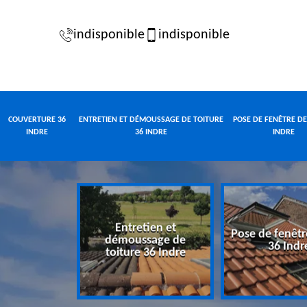
indisponible
indisponible
COUVERTURE 36
ENTRETIEN ET DÉMOUSSAGE DE TOITURE
POSE DE FENÊTRE DE
INDRE
36 INDRE
INDRE
Entretien et
Pose de fenêtr
e 36 Indre
démoussage de
36 Indr
toiture 36 Indre