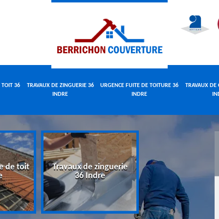
 TOIT 36
TRAVAUX DE ZINGUERIE 36
URGENCE FUITE DE TOITURE 36
TRAVAUX DE 
INDRE
INDRE
IN
e de toit
Travaux de zinguerie
Urgence fuite 
e
36 Indre
toiture 36 Indr