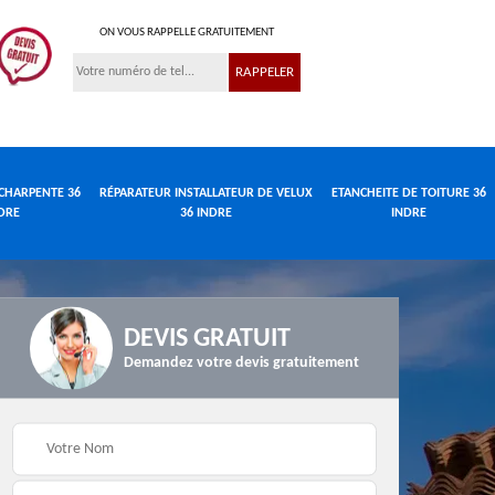
ON VOUS RAPPELLE GRATUITEMENT
CHARPENTE 36
RÉPARATEUR INSTALLATEUR DE VELUX
ETANCHEITE DE TOITURE 36
DRE
36 INDRE
INDRE
DEVIS GRATUIT
Demandez votre devis gratuitement
Réparateur
de
Travaux de charpente
installateur de velux
e
36 Indre
36 Indre