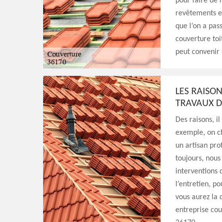
pour faire de 
revêtements et
que l’on a pas
couverture toi
peut convenir à
LES RAISO
TRAVAUX 
Des raisons, i
exemple, on c
un artisan pro
toujours, nous
interventions 
l’entretien, p
vous aurez la 
entreprise cou