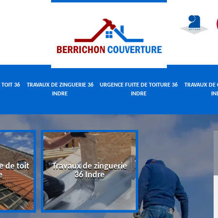
 TOIT 36
TRAVAUX DE ZINGUERIE 36
URGENCE FUITE DE TOITURE 36
TRAVAUX DE 
INDRE
INDRE
IN
e de toit
Travaux de zinguerie
Urgence fuite 
e
36 Indre
toiture 36 Indr