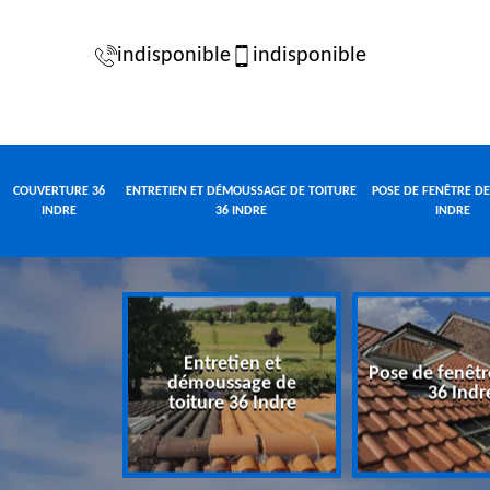
indisponible
indisponible
COUVERTURE 36
ENTRETIEN ET DÉMOUSSAGE DE TOITURE
POSE DE FENÊTRE DE
INDRE
36 INDRE
INDRE
Entretien et
Pose de fenêtr
e 36 Indre
démoussage de
36 Indr
toiture 36 Indre