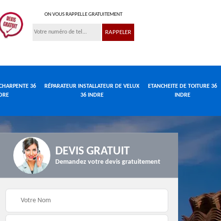
ON VOUS RAPPELLE GRATUITEMENT
CHARPENTE 36
RÉPARATEUR INSTALLATEUR DE VELUX
ETANCHEITE DE TOITURE 36
DRE
36 INDRE
INDRE
DEVIS GRATUIT
Demandez votre devis gratuitement
Réparateur
de
Travaux de charpente
installateur de velux
e
36 Indre
36 Indre