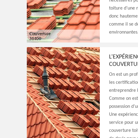
nécessaires po
toiture d’une 
donc hautemen
comme il se do
environnantes
L’EXPÉRIE
COUVERTUR
On est un prof
les certificat
entreprendre l
Comme on est 
possession d’
Une expérienc
service pour u
couverture to