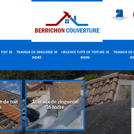
 TOIT 36
TRAVAUX DE ZINGUERIE 36
URGENCE FUITE DE TOITURE 36
TRAVAUX DE 
INDRE
INDRE
IN
e de toit
Travaux de zinguerie
Urgence fuite 
e
36 Indre
toiture 36 Indr