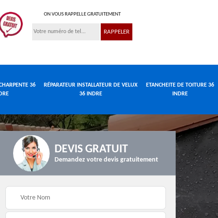
ON VOUS RAPPELLE GRATUITEMENT
CHARPENTE 36
RÉPARATEUR INSTALLATEUR DE VELUX
ETANCHEITE DE TOITURE 36
DRE
36 INDRE
INDRE
DEVIS GRATUIT
Demandez votre devis gratuitement
Réparateur
de
Travaux de charpente
installateur de velux
e
36 Indre
36 Indre