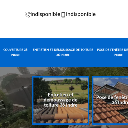
indisponible
indisponible
COUVERTURE 36
ENTRETIEN ET DÉMOUSSAGE DE TOITURE
POSE DE FENÊTRE DE
INDRE
36 INDRE
INDRE
Entretien et
Pose de fenêtr
e 36 Indre
démoussage de
36 Indr
toiture 36 Indre