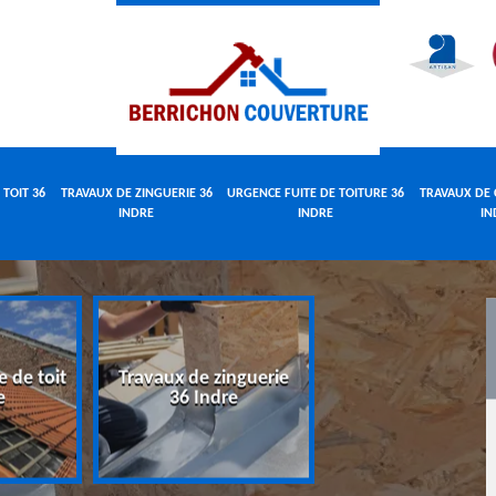
 TOIT 36
TRAVAUX DE ZINGUERIE 36
URGENCE FUITE DE TOITURE 36
TRAVAUX DE 
INDRE
INDRE
IN
e de toit
Travaux de zinguerie
Urgence fuite 
e
36 Indre
toiture 36 Indr