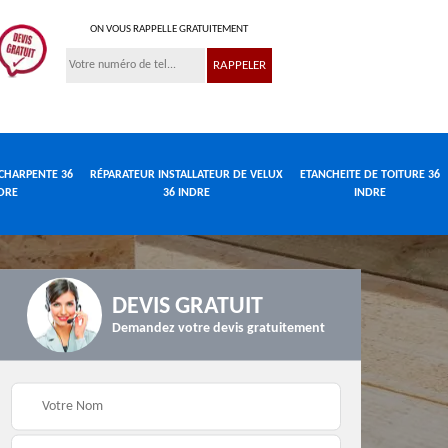
ON VOUS RAPPELLE GRATUITEMENT
CHARPENTE 36
RÉPARATEUR INSTALLATEUR DE VELUX
ETANCHEITE DE TOITURE 36
DRE
36 INDRE
INDRE
DEVIS GRATUIT
Demandez votre devis gratuitement
Réparateur
de
Travaux de charpente
installateur de velux
e
36 Indre
36 Indre