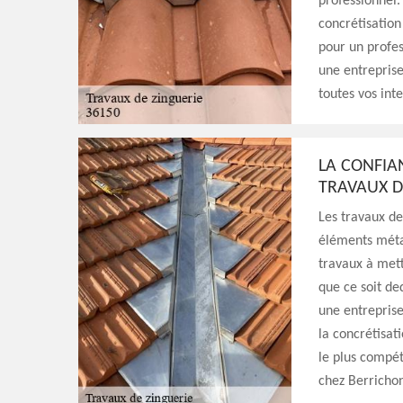
professionnel.
concrétisation
pour un profes
une entreprise
toutes vos int
LA CONFIA
TRAVAUX D
Les travaux de
éléments métal
travaux à mett
que ce soit de
une entreprise
la concrétisati
le plus compét
chez Berricho