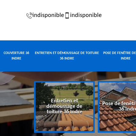
indisponible
indisponible
COUVERTURE 36
ENTRETIEN ET DÉMOUSSAGE DE TOITURE
POSE DE FENÊTRE DE
INDRE
36 INDRE
INDRE
Entretien et
Pose de fenêtr
e 36 Indre
démoussage de
36 Indr
toiture 36 Indre