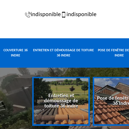
indisponible
indisponible
COUVERTURE 36
ENTRETIEN ET DÉMOUSSAGE DE TOITURE
POSE DE FENÊTRE DE
INDRE
36 INDRE
INDRE
Entretien et
Pose de fenêtr
e 36 Indre
démoussage de
36 Indr
toiture 36 Indre