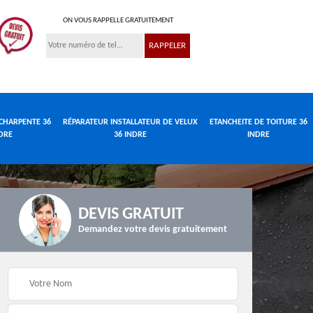
ON VOUS RAPPELLE GRATUITEMENT
CHARPENTE 36
RÉPARATEUR INSTALLATEUR DE VELUX
ETANCHEITE DE TOITURE 36
DRE
36 INDRE
INDRE
DEVIS GRATUIT
Demandez votre devis gratuitement
Réparateur
de
Travaux de charpente
installateur de velux
e
36 Indre
36 Indre