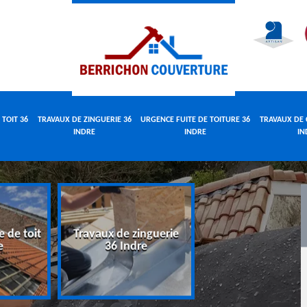
 TOIT 36
TRAVAUX DE ZINGUERIE 36
URGENCE FUITE DE TOITURE 36
TRAVAUX DE 
INDRE
INDRE
IN
e de toit
Travaux de zinguerie
Urgence fuite 
e
36 Indre
toiture 36 Indr