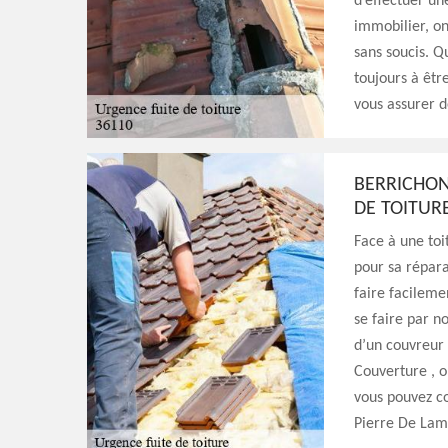
d’effectuer un
immobilier, on
sans soucis. Q
toujours à êtr
vous assurer d
BERRICHON
DE TOITURE
Face à une toi
pour sa répara
faire facileme
se faire par no
d’un couvreur 
Couverture , o
vous pouvez co
Pierre De Lam