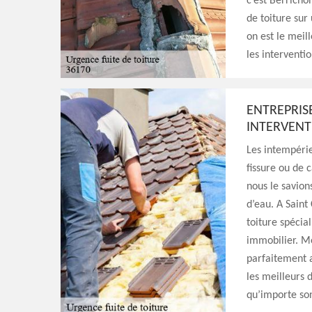
c’est Berricho
de toiture sur
on est le meil
les interventi
ENTREPRIS
INTERVENT
Les intempérie
fissure ou de 
nous le savions
d’eau. A Saint
toiture spécia
immobilier. M
parfaitement a
les meilleurs 
qu’importe son