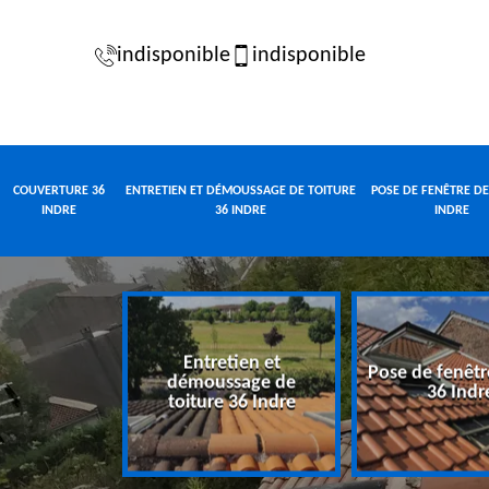
indisponible
indisponible
COUVERTURE 36
ENTRETIEN ET DÉMOUSSAGE DE TOITURE
POSE DE FENÊTRE DE
INDRE
36 INDRE
INDRE
Entretien et
Pose de fenêtr
e 36 Indre
démoussage de
36 Indr
toiture 36 Indre