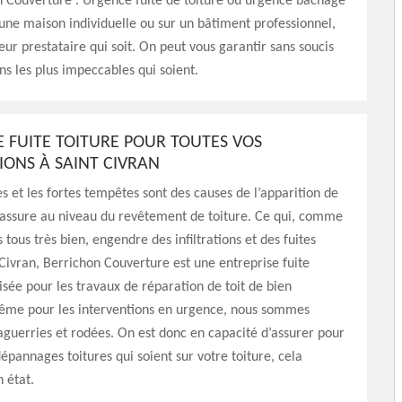
n Couverture . Urgence fuite de toiture ou urgence bâchage
 une maison individuelle ou sur un bâtiment professionnel,
leur prestataire qui soit. On peut vous garantir sans soucis
ons les plus impeccables qui soient.
E FUITE TOITURE POUR TOUTES VOS
IONS À SAINT CIVRAN
s et les fortes tempêtes sont des causes de l’apparition de
cassure au niveau du revêtement de toiture. Ce qui, comme
 tous très bien, engendre des infiltrations et des fuites
 Civran, Berrichon Couverture est une entreprise fuite
lisée pour les travaux de réparation de toit de bien
ême pour les interventions en urgence, nous sommes
guerries et rodées. On est donc en capacité d’assurer pour
dépannages toitures qui soient sur votre toiture, cela
 état.