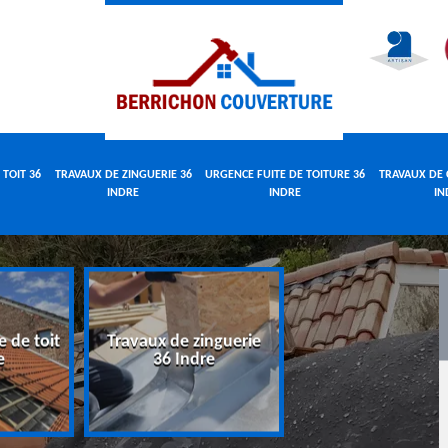
 TOIT 36
TRAVAUX DE ZINGUERIE 36
URGENCE FUITE DE TOITURE 36
TRAVAUX DE 
INDRE
INDRE
IN
e de toit
Travaux de zinguerie
Urgence fuite 
e
36 Indre
toiture 36 Indr