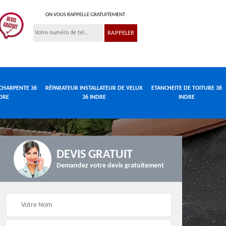
ON VOUS RAPPELLE GRATUITEMENT
CHARPENTE 36
RÉPARATEUR INSTALLATEUR DE VELUX
ETANCHEITE DE TOITURE 36
DRE
36 INDRE
INDRE
DEVIS GRATUIT
Demandez votre devis gratuitement
Réparateur
de
Travaux de charpente
installateur de velux
e
36 Indre
36 Indre