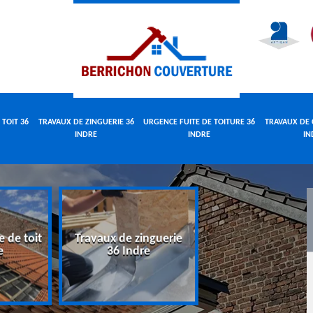
 TOIT 36
TRAVAUX DE ZINGUERIE 36
URGENCE FUITE DE TOITURE 36
TRAVAUX DE 
INDRE
INDRE
IN
e de toit
Travaux de zinguerie
Urgence fuite 
e
36 Indre
toiture 36 Indr