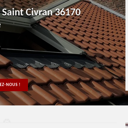
t Saint Civran 36170
e
EZ-NOUS !