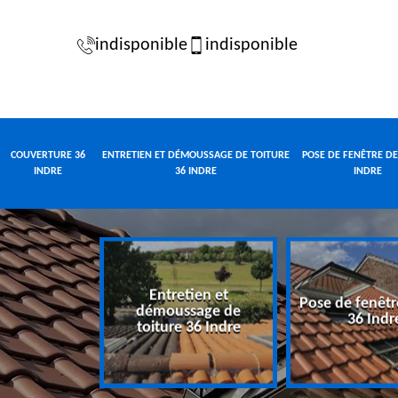
indisponible
indisponible
COUVERTURE 36
ENTRETIEN ET DÉMOUSSAGE DE TOITURE
POSE DE FENÊTRE DE
INDRE
36 INDRE
INDRE
Entretien et
Pose de fenêtr
e 36 Indre
démoussage de
36 Indr
toiture 36 Indre