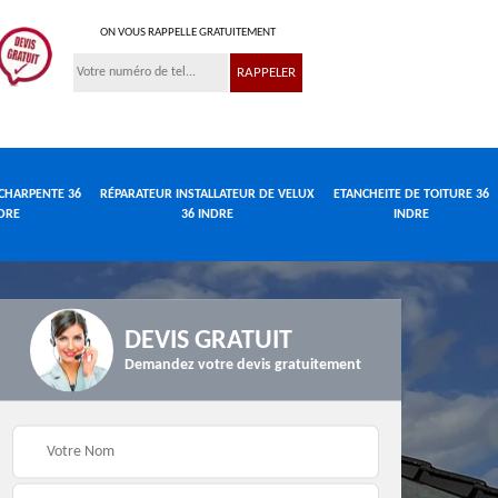
ON VOUS RAPPELLE GRATUITEMENT
CHARPENTE 36
RÉPARATEUR INSTALLATEUR DE VELUX
ETANCHEITE DE TOITURE 36
DRE
36 INDRE
INDRE
DEVIS GRATUIT
Demandez votre devis gratuitement
Réparateur
de
Travaux de charpente
installateur de velux
e
36 Indre
36 Indre