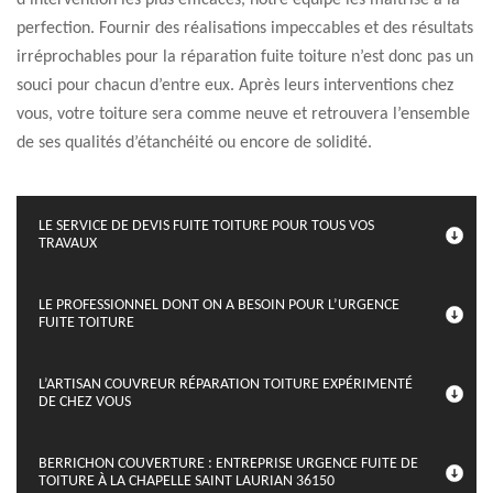
d’intervention les plus efficaces, notre équipe les maîtrise à la
perfection. Fournir des réalisations impeccables et des résultats
irréprochables pour la réparation fuite toiture n’est donc pas un
souci pour chacun d’entre eux. Après leurs interventions chez
vous, votre toiture sera comme neuve et retrouvera l’ensemble
de ses qualités d’étanchéité ou encore de solidité.
LE SERVICE DE DEVIS FUITE TOITURE POUR TOUS VOS
TRAVAUX
LE PROFESSIONNEL DONT ON A BESOIN POUR L’URGENCE
FUITE TOITURE
L’ARTISAN COUVREUR RÉPARATION TOITURE EXPÉRIMENTÉ
DE CHEZ VOUS
BERRICHON COUVERTURE : ENTREPRISE URGENCE FUITE DE
TOITURE À LA CHAPELLE SAINT LAURIAN 36150