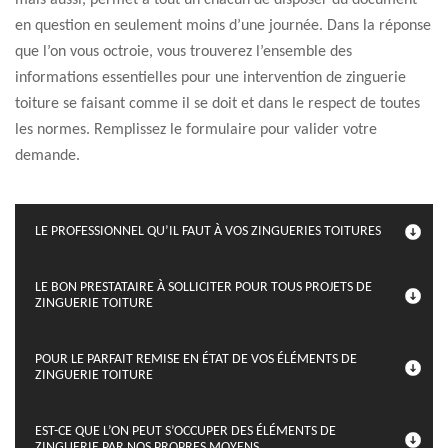
mais aussi, permet à tout un chacun de disposer du document
en question en seulement moins d’une journée. Dans la réponse
que l’on vous octroie, vous trouverez l’ensemble des
informations essentielles pour une intervention de zinguerie
toiture se faisant comme il se doit et dans le respect de toutes
les normes. Remplissez le formulaire pour valider votre
demande.
LE PROFESSIONNEL QU’IL FAUT À VOS ZINGUERIES TOITURES
LE BON PRESTATAIRE À SOLLICITER POUR TOUS PROJETS DE
ZINGUERIE TOITURE
POUR LE PARFAIT REMISE EN ÉTAT DE VOS ÉLÉMENTS DE
ZINGUERIE TOITURE
EST-CE QUE L’ON PEUT S’OCCUPER DES ÉLÉMENTS DE
ZINGUERIE PAR NOS PROPRES MOYENS