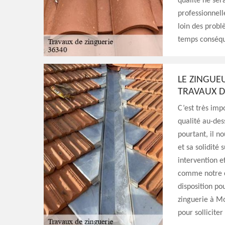
qualité ne ser
professionnell
loin des probl
temps conséqu
LE ZINGUEU
TRAVAUX D
C’est très imp
qualité au-des
pourtant, il n
et sa solidité 
intervention ef
comme notre c
disposition po
zinguerie à M
pour solliciter