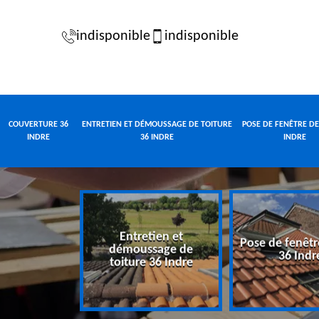
indisponible
indisponible
COUVERTURE 36
ENTRETIEN ET DÉMOUSSAGE DE TOITURE
POSE DE FENÊTRE DE
INDRE
36 INDRE
INDRE
Entretien et
Pose de fenêtr
e 36 Indre
démoussage de
36 Indr
toiture 36 Indre