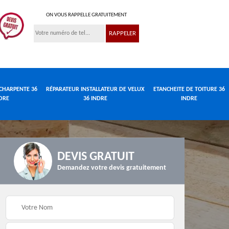
ON VOUS RAPPELLE GRATUITEMENT
CHARPENTE 36
RÉPARATEUR INSTALLATEUR DE VELUX
ETANCHEITE DE TOITURE 36
DRE
36 INDRE
INDRE
DEVIS GRATUIT
Demandez votre devis gratuitement
Réparateur
de
Travaux de charpente
installateur de velux
e
36 Indre
36 Indre