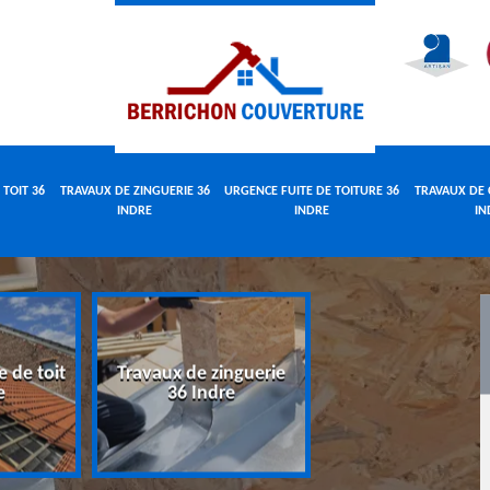
 TOIT 36
TRAVAUX DE ZINGUERIE 36
URGENCE FUITE DE TOITURE 36
TRAVAUX DE 
INDRE
INDRE
IN
e de toit
Travaux de zinguerie
Urgence fuite 
e
36 Indre
toiture 36 Indr