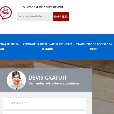
ON VOUS RAPPELLE GRATUITEMENT
CHARPENTE 36
RÉPARATEUR INSTALLATEUR DE VELUX
ETANCHEITE DE TOITURE 36
DRE
36 INDRE
INDRE
DEVIS GRATUIT
Demandez votre devis gratuitement
Réparateur
de
Travaux de charpente
installateur de velux
e
36 Indre
36 Indre