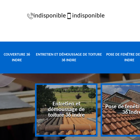
indisponible
indisponible
COUVERTURE 36
ENTRETIEN ET DÉMOUSSAGE DE TOITURE
POSE DE FENÊTRE DE
INDRE
36 INDRE
INDRE
Entretien et
Pose de fenêtr
e 36 Indre
démoussage de
36 Indr
toiture 36 Indre