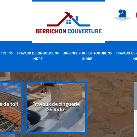
 TOIT 36
TRAVAUX DE ZINGUERIE 36
URGENCE FUITE DE TOITURE 36
TRAVAUX DE 
INDRE
INDRE
IN
e de toit
Travaux de zinguerie
Urgence fuite 
e
36 Indre
toiture 36 Indr