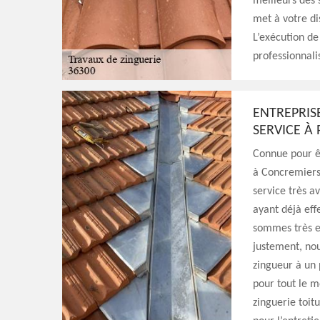
meilleurs des s
met à votre di
L’exécution d
professionnali
ENTREPRIS
SERVICE À 
Connue pour ê
à Concremiers
service très a
ayant déjà eff
sommes très e
justement, no
zingueur à un 
pour tout le m
zinguerie toit