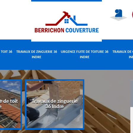
 TOIT 36
TRAVAUX DE ZINGUERIE 36
URGENCE FUITE DE TOITURE 36
TRAVAUX DE 
INDRE
INDRE
IN
e de toit
Travaux de zinguerie
Urgence fuite 
e
36 Indre
toiture 36 Indr