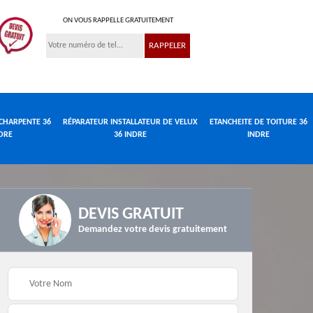
ON VOUS RAPPELLE GRATUITEMENT
CHARPENTE 36
RÉPARATEUR INSTALLATEUR DE VELUX
ETANCHEITE DE TOITURE 36
DRE
36 INDRE
INDRE
DEVIS GRATUIT
Demandez votre devis gratuitement
Réparateur
de
Travaux de charpente
installateur de velux
e
36 Indre
36 Indre