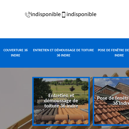
indisponible
indisponible
COUVERTURE 36
ENTRETIEN ET DÉMOUSSAGE DE TOITURE
POSE DE FENÊTRE DE
INDRE
36 INDRE
INDRE
Entretien et
Pose de fenêtr
e 36 Indre
démoussage de
36 Indr
toiture 36 Indre