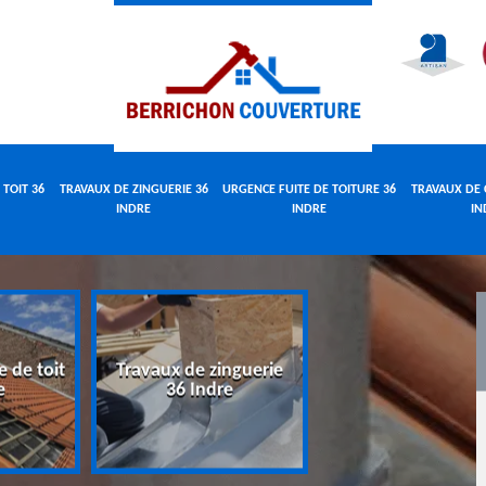
 TOIT 36
TRAVAUX DE ZINGUERIE 36
URGENCE FUITE DE TOITURE 36
TRAVAUX DE 
INDRE
INDRE
IN
e de toit
Travaux de zinguerie
Urgence fuite 
e
36 Indre
toiture 36 Indr