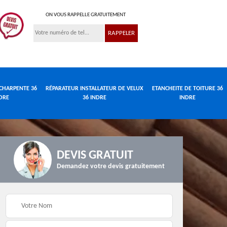
ON VOUS RAPPELLE GRATUITEMENT
CHARPENTE 36
RÉPARATEUR INSTALLATEUR DE VELUX
ETANCHEITE DE TOITURE 36
DRE
36 INDRE
INDRE
DEVIS GRATUIT
Demandez votre devis gratuitement
Réparateur
de
Travaux de charpente
installateur de velux
e
36 Indre
36 Indre