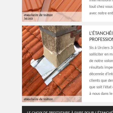
interventions 
tout chez vous
avec notre ent
L’ÉTANCHÉI
PROFESSIO
Sis à Urciers 3
solliciter en m
de notre volon
résultats impe
décennie d’int
clients que de
que soit l’éta
à nous dans l