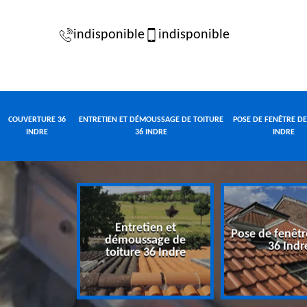
indisponible
indisponible
COUVERTURE 36
ENTRETIEN ET DÉMOUSSAGE DE TOITURE
POSE DE FENÊTRE DE
INDRE
36 INDRE
INDRE
Entretien et
Pose de fenêtr
e 36 Indre
démoussage de
36 Indr
toiture 36 Indre