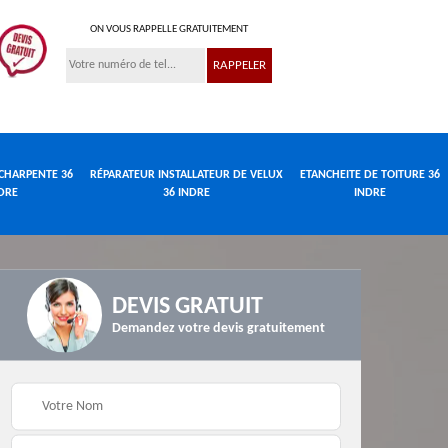
ON VOUS RAPPELLE GRATUITEMENT
CHARPENTE 36
RÉPARATEUR INSTALLATEUR DE VELUX
ETANCHEITE DE TOITURE 36
DRE
36 INDRE
INDRE
DEVIS GRATUIT
Demandez votre devis gratuitement
Réparateur
de
Travaux de charpente
installateur de velux
e
36 Indre
36 Indre