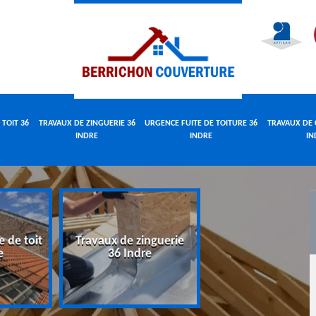
 TOIT 36
TRAVAUX DE ZINGUERIE 36
URGENCE FUITE DE TOITURE 36
TRAVAUX DE 
INDRE
INDRE
IN
e de toit
Travaux de zinguerie
Urgence fuite 
e
36 Indre
toiture 36 Indr