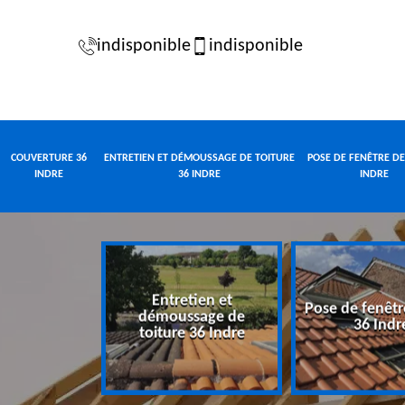
indisponible
indisponible
COUVERTURE 36
ENTRETIEN ET DÉMOUSSAGE DE TOITURE
POSE DE FENÊTRE DE
INDRE
36 INDRE
INDRE
Entretien et
Pose de fenêtr
e 36 Indre
démoussage de
36 Indr
toiture 36 Indre