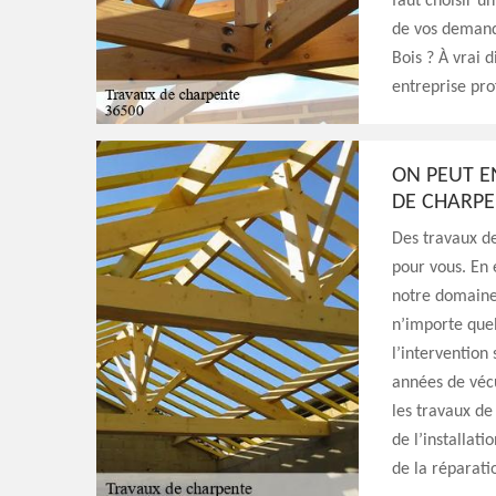
faut choisir u
de vos demande
Bois ? À vrai di
entreprise pro
ON PEUT E
DE CHARP
Des travaux de
pour vous. En 
notre domaine,
n’importe quel
l’intervention
années de vécu
les travaux de 
de l’installat
de la réparati