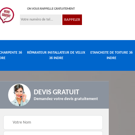
ON VOUS RAPPELLE GRATUITEMENT
CHARPENTE 36
RÉPARATEUR INSTALLATEUR DE VELUX
ETANCHEITE DE TOITURE 36
DRE
36 INDRE
INDRE
DEVIS GRATUIT
Demandez votre devis gratuitement
Réparateur
de
Travaux de charpente
installateur de velux
e
36 Indre
36 Indre