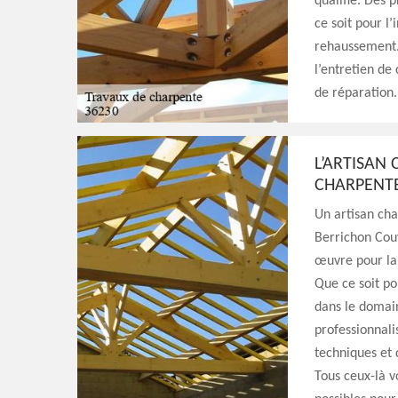
qualifié. Des 
ce soit pour l
rehaussement. 
l’entretien de
de réparation.
L’ARTISAN
CHARPENT
Un artisan ch
Berrichon Couv
œuvre pour la 
Que ce soit po
dans le domai
professionnali
techniques et 
Tous ceux-là v