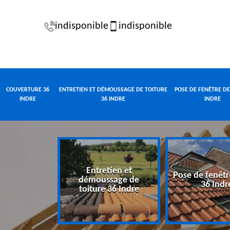
indisponible
indisponible
COUVERTURE 36
ENTRETIEN ET DÉMOUSSAGE DE TOITURE
POSE DE FENÊTRE DE
INDRE
36 INDRE
INDRE
Entretien et
Pose de fenêtr
e 36 Indre
démoussage de
36 Indr
toiture 36 Indre