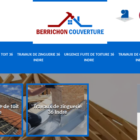
 TOIT 36
TRAVAUX DE ZINGUERIE 36
URGENCE FUITE DE TOITURE 36
TRAVAUX DE 
INDRE
INDRE
IN
e de toit
Travaux de zinguerie
Urgence fuite 
e
36 Indre
toiture 36 Indr