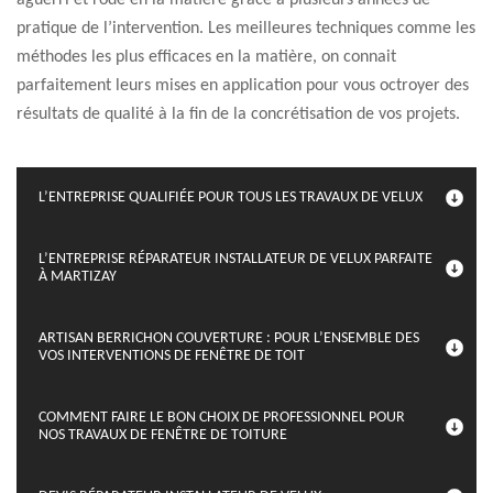
aguerri et rodé en la matière grâce à plusieurs années de
pratique de l’intervention. Les meilleures techniques comme les
méthodes les plus efficaces en la matière, on connait
parfaitement leurs mises en application pour vous octroyer des
résultats de qualité à la fin de la concrétisation de vos projets.
L’ENTREPRISE QUALIFIÉE POUR TOUS LES TRAVAUX DE VELUX
L’ENTREPRISE RÉPARATEUR INSTALLATEUR DE VELUX PARFAITE
À MARTIZAY
ARTISAN BERRICHON COUVERTURE : POUR L’ENSEMBLE DES
VOS INTERVENTIONS DE FENÊTRE DE TOIT
COMMENT FAIRE LE BON CHOIX DE PROFESSIONNEL POUR
NOS TRAVAUX DE FENÊTRE DE TOITURE