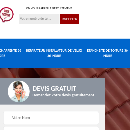
ON VOUS RAPPELLE GRATUITEMENT
CHARPENTE 36
RÉPARATEUR INSTALLATEUR DE VELUX
ETANCHEITE DE TOITURE 36
DRE
36 INDRE
INDRE
DEVIS GRATUIT
Demandez votre devis gratuitement
Réparateur
de
Travaux de charpente
installateur de velux
e
36 Indre
36 Indre