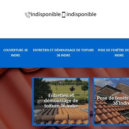
indisponible
indisponible
COUVERTURE 36
ENTRETIEN ET DÉMOUSSAGE DE TOITURE
POSE DE FENÊTRE DE
INDRE
36 INDRE
INDRE
Entretien et
Pose de fenêtr
e 36 Indre
démoussage de
36 Indr
toiture 36 Indre