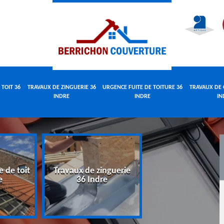
 TOIT 36
TRAVAUX DE ZINGUERIE 36
URGENCE FUITE DE TOITURE 36
TRAVAUX DE 
INDRE
INDRE
IN
e de toit
Travaux de zinguerie
Urgence fuite 
e
36 Indre
toiture 36 Indr