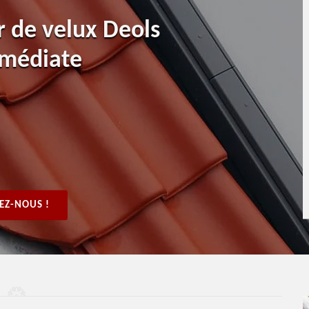
r de velux Deols
mmédiate
EZ-NOUS !