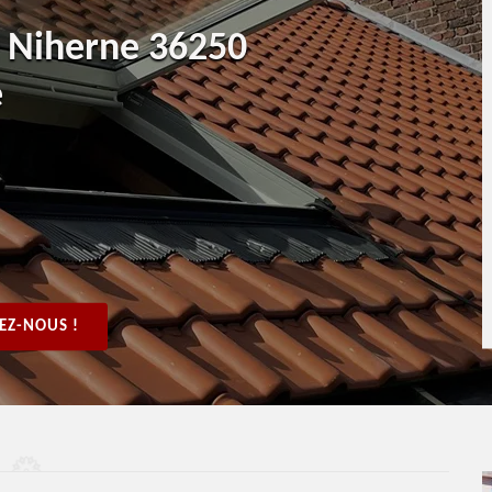
t Niherne 36250
e
EZ-NOUS !