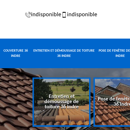
indisponible
indisponible
COUVERTURE 36
ENTRETIEN ET DÉMOUSSAGE DE TOITURE
POSE DE FENÊTRE DE
INDRE
36 INDRE
INDRE
Entretien et
Pose de fenêtr
e 36 Indre
démoussage de
36 Indr
toiture 36 Indre