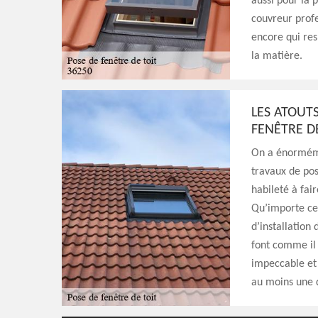
aussi pour la p
couvreur profe
encore qui re
la matière.
LES ATOUT
FENÊTRE D
On a énorméme
travaux de pos
habileté à fai
Qu’importe ce 
d’installation
font comme il s
impeccable et 
au moins une 