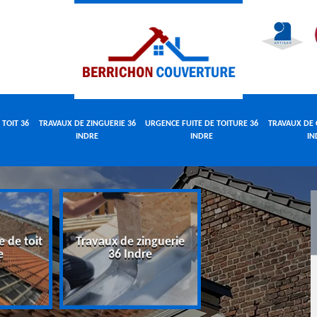
 TOIT 36
TRAVAUX DE ZINGUERIE 36
URGENCE FUITE DE TOITURE 36
TRAVAUX DE 
INDRE
INDRE
IN
e de toit
Travaux de zinguerie
Urgence fuite 
e
36 Indre
toiture 36 Indr