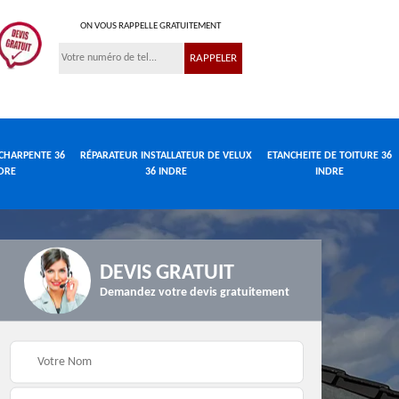
ON VOUS RAPPELLE GRATUITEMENT
CHARPENTE 36
RÉPARATEUR INSTALLATEUR DE VELUX
ETANCHEITE DE TOITURE 36
DRE
36 INDRE
INDRE
DEVIS GRATUIT
Demandez votre devis gratuitement
Réparateur
de
Travaux de charpente
installateur de velux
e
36 Indre
36 Indre