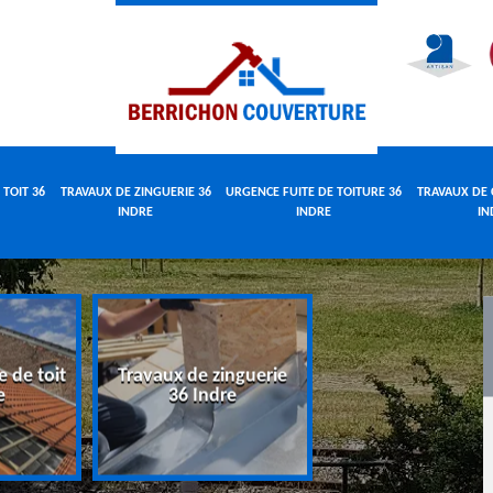
 TOIT 36
TRAVAUX DE ZINGUERIE 36
URGENCE FUITE DE TOITURE 36
TRAVAUX DE 
INDRE
INDRE
IN
e de toit
Travaux de zinguerie
Urgence fuite 
e
36 Indre
toiture 36 Indr