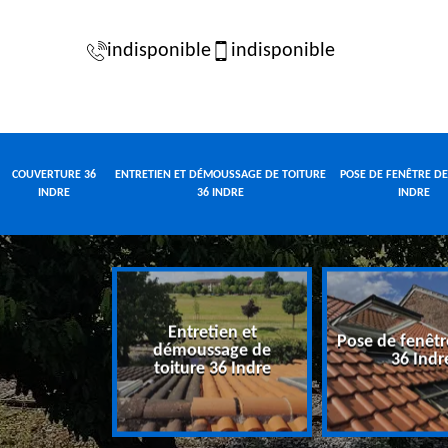
indisponible
indisponible
COUVERTURE 36
ENTRETIEN ET DÉMOUSSAGE DE TOITURE
POSE DE FENÊTRE DE
INDRE
36 INDRE
INDRE
Entretien et
Pose de fenêtr
e 36 Indre
démoussage de
36 Indr
toiture 36 Indre