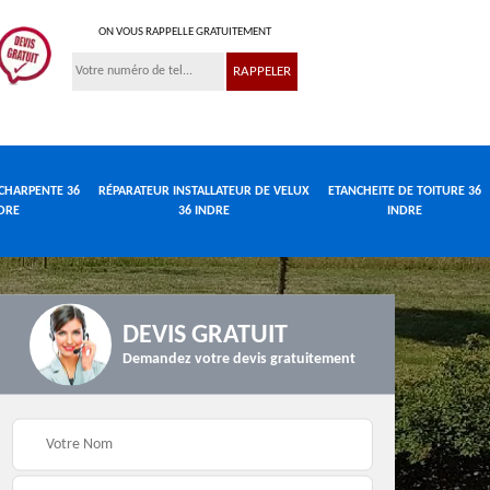
ON VOUS RAPPELLE GRATUITEMENT
CHARPENTE 36
RÉPARATEUR INSTALLATEUR DE VELUX
ETANCHEITE DE TOITURE 36
DRE
36 INDRE
INDRE
DEVIS GRATUIT
Demandez votre devis gratuitement
Réparateur
de
Travaux de charpente
installateur de velux
e
36 Indre
36 Indre