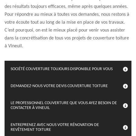
des résultats toujours efficaces, même après quelques années.
Pour répondre au mieux à toutes vos demandes, nous restons à
votre écoute tout au long de la mise en place de vos travaux.
C’est pourquoi, on est le mieux placé pour venir vous assister
dans la concrétisation de tous vos projets de couverture toiture
à Vineuil.
SOCIÉTÉ COUVERTURE TOUJOURS DISPONIBLE POUR VOUS
DEMANDEZ-NOUS VOTRE DEVIS COUVERTURE TOITURE
LE PROFESSIONNEL COUVERTURE QUE VOUS AYEZ BESOIN DE
CONTACTER À VINEUIL
ENTREPRENEZ AVEC NOUS VOTRE RÉNOVATION DE
REVÊTEMENT TOITURE