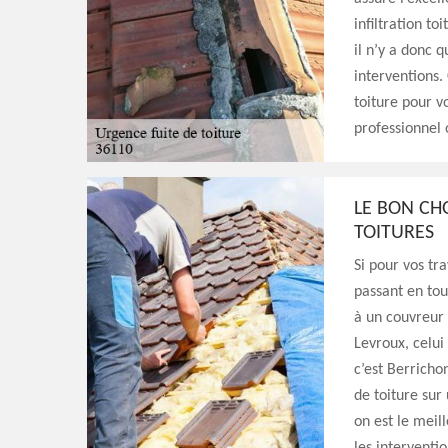
infiltration to
il n’y a donc 
interventions.
toiture pour v
professionnel o
LE BON CH
TOITURES
Si pour vos tr
passant en tout
à un couvreur
Levroux, celui
c’est Berricho
de toiture sur
on est le meil