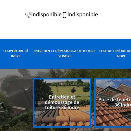
indisponible
indisponible
COUVERTURE 36
ENTRETIEN ET DÉMOUSSAGE DE TOITURE
POSE DE FENÊTRE DE
INDRE
36 INDRE
INDRE
Entretien et
Pose de fenêtr
e 36 Indre
démoussage de
36 Indr
toiture 36 Indre