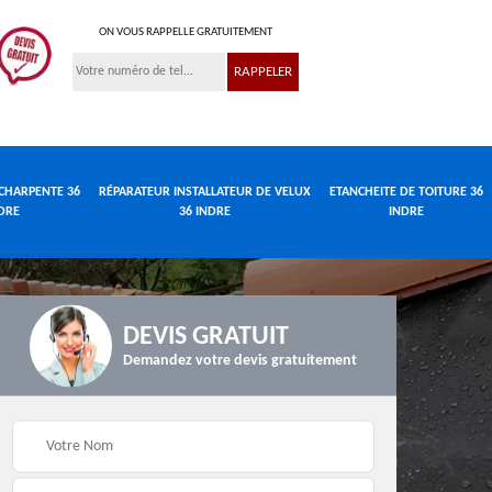
ON VOUS RAPPELLE GRATUITEMENT
CHARPENTE 36
RÉPARATEUR INSTALLATEUR DE VELUX
ETANCHEITE DE TOITURE 36
DRE
36 INDRE
INDRE
DEVIS GRATUIT
Demandez votre devis gratuitement
Réparateur
de
Travaux de charpente
installateur de velux
e
36 Indre
36 Indre