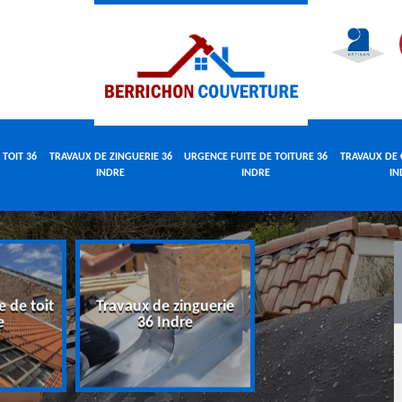
 TOIT 36
TRAVAUX DE ZINGUERIE 36
URGENCE FUITE DE TOITURE 36
TRAVAUX DE 
INDRE
INDRE
IN
e de toit
Travaux de zinguerie
Urgence fuite 
e
36 Indre
toiture 36 Indr