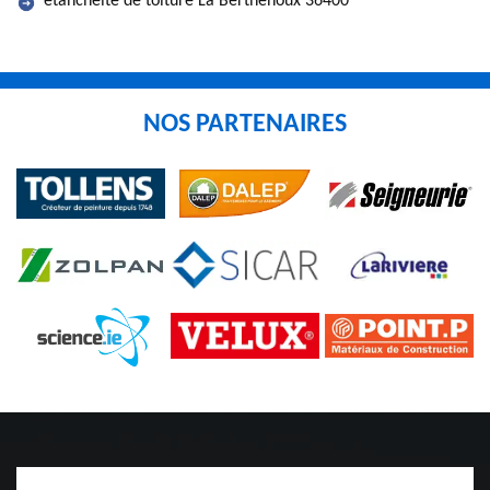
etancheite de toiture La Berthenoux 36400
NOS PARTENAIRES