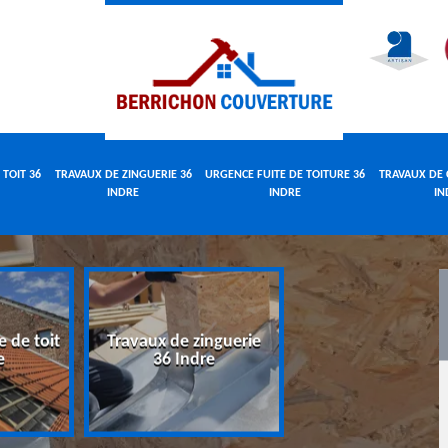
 TOIT 36
TRAVAUX DE ZINGUERIE 36
URGENCE FUITE DE TOITURE 36
TRAVAUX DE 
INDRE
INDRE
IN
e de toit
Travaux de zinguerie
Urgence fuite 
e
36 Indre
toiture 36 Indr