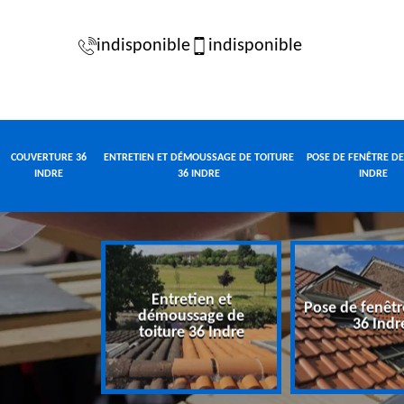
indisponible
indisponible
COUVERTURE 36
ENTRETIEN ET DÉMOUSSAGE DE TOITURE
POSE DE FENÊTRE DE
INDRE
36 INDRE
INDRE
Entretien et
Pose de fenêtr
e 36 Indre
démoussage de
36 Indr
toiture 36 Indre