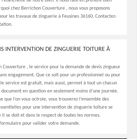
r l’étanchéité de notre bien. Il nous faut en prendre bien
urquoi chez Berrichon Couverture , nous vous proposons
pour les travaux de zinguerie à Feusines 36160. Contactez-
tation.
IS INTERVENTION DE ZINGUERIE TOITURE À
 Couverture , le service pour la demande de devis zingueur
 sans engagement. Que ce soit pour un professionnel ou pour
 le service est gratuit, mais aussi, permet à tout un chacun
u document en question en seulement moins d’une journée.
e que l’on vous octroie, vous trouverez l’ensemble des
ssentielles pour une intervention de zinguerie toiture se
il se doit et dans le respect de toutes les normes.
 formulaire pour valider votre demande.