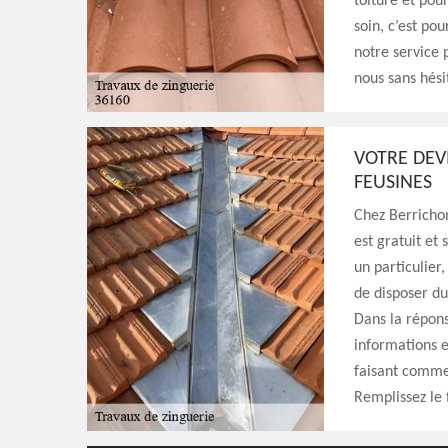
toiture et pou
soin, c’est po
notre service 
nous sans hési
VOTRE DEV
FEUSINES
Chez Berrichon
est gratuit et
un particulier,
de disposer d
Dans la répons
informations e
faisant comme 
Remplissez le