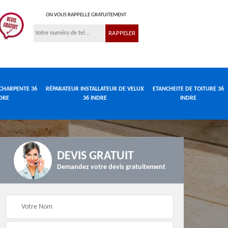
ON VOUS RAPPELLE GRATUITEMENT
CHARPENTE 36
RÉPARATEUR INSTALLATEUR DE VELUX
ETANCHEITE DE TOITURE 36
DRE
36 INDRE
INDRE
DEVIS GRATUIT
Demandez votre devis gratuitement
Réparateur
de
Travaux de charpente
installateur de velux
e
36 Indre
36 Indre