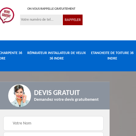
ON VOUS RAPPELLE GRATUITEMENT
CHARPENTE 36
RÉPARATEUR INSTALLATEUR DE VELUX
ETANCHEITE DE TOITURE 36
DRE
36 INDRE
INDRE
DEVIS GRATUIT
Demandez votre devis gratuitement
Réparateur
de
Travaux de charpente
installateur de velux
e
36 Indre
36 Indre