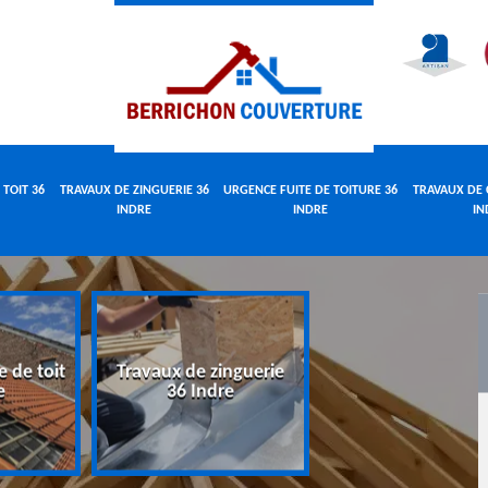
 TOIT 36
TRAVAUX DE ZINGUERIE 36
URGENCE FUITE DE TOITURE 36
TRAVAUX DE 
INDRE
INDRE
IN
e de toit
Travaux de zinguerie
Urgence fuite 
e
36 Indre
toiture 36 Indr