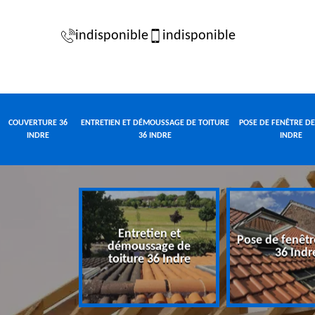
indisponible
indisponible
COUVERTURE 36
ENTRETIEN ET DÉMOUSSAGE DE TOITURE
POSE DE FENÊTRE DE
INDRE
36 INDRE
INDRE
Entretien et
Pose de fenêtr
e 36 Indre
démoussage de
36 Indr
toiture 36 Indre