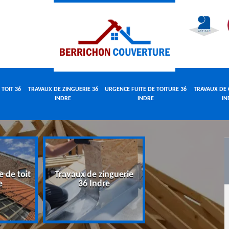
 TOIT 36
TRAVAUX DE ZINGUERIE 36
URGENCE FUITE DE TOITURE 36
TRAVAUX DE 
INDRE
INDRE
IN
e de toit
Travaux de zinguerie
Urgence fuite 
e
36 Indre
toiture 36 Indr