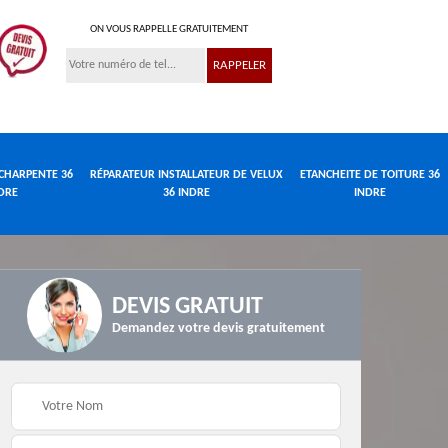
ON VOUS RAPPELLE GRATUITEMENT
CHARPENTE 36
RÉPARATEUR INSTALLATEUR DE VELUX
ETANCHEITE DE TOITURE 36
DRE
36 INDRE
INDRE
DEVIS GRATUIT
Demandez votre devis gratuitement
Réparateur
de
Travaux de charpente
installateur de velux
e
36 Indre
36 Indre