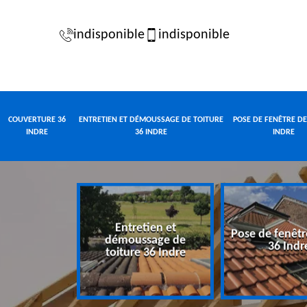
indisponible
indisponible
COUVERTURE 36
ENTRETIEN ET DÉMOUSSAGE DE TOITURE
POSE DE FENÊTRE DE
INDRE
36 INDRE
INDRE
Entretien et
Pose de fenêtr
e 36 Indre
démoussage de
36 Indr
toiture 36 Indre