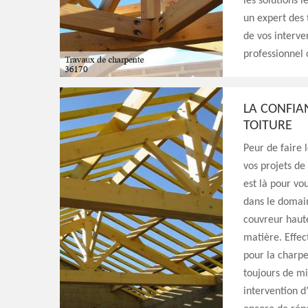
les solutions
un expert des 
de vos interve
professionnel 
LA CONFIA
TOITURE
Peur de faire 
vos projets de
est là pour vo
dans le domain
couvreur haute
matière. Effec
pour la charpen
toujours de mi
intervention d