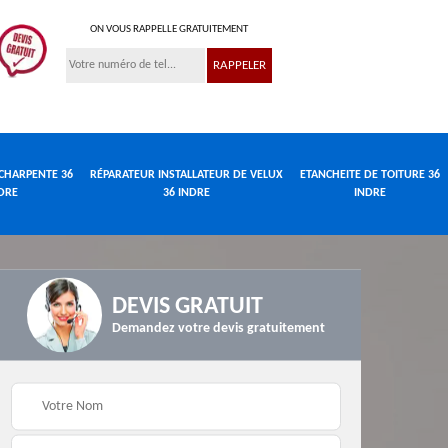
ON VOUS RAPPELLE GRATUITEMENT
CHARPENTE 36
RÉPARATEUR INSTALLATEUR DE VELUX
ETANCHEITE DE TOITURE 36
DRE
36 INDRE
INDRE
DEVIS GRATUIT
Demandez votre devis gratuitement
Réparateur
de
Travaux de charpente
installateur de velux
e
36 Indre
36 Indre