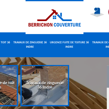
 TOIT 36
TRAVAUX DE ZINGUERIE 36
URGENCE FUITE DE TOITURE 36
TRAVAUX DE 
INDRE
INDRE
IN
e de toit
Travaux de zinguerie
Urgence fuite 
e
36 Indre
toiture 36 Indr