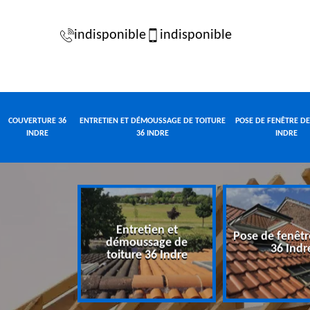
indisponible
indisponible
COUVERTURE 36
ENTRETIEN ET DÉMOUSSAGE DE TOITURE
POSE DE FENÊTRE DE
INDRE
36 INDRE
INDRE
Entretien et
Pose de fenêtr
e 36 Indre
démoussage de
36 Indr
toiture 36 Indre