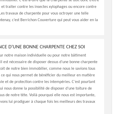
immobilier. C'est-à-dire que la charpente se doit donc d’être
e et traiter contre les insectes xylophages ou encore contre
 Les travaux de charpente pour vous octroyer une telle
ntenay, c’est Berrichon Couverture qui peut vous aider en la
NCE D’UNE BONNE CHARPENTE CHEZ SOI
ur notre maison individuelle ou pour notre bâtiment
 il est nécessaire de disposer dessus d’une bonne charpente
 toit de notre bien immobilier, comme nous le savions tous
st ce qui nous permet de bénéficier du meilleur en matière
vie et de protection contre les intempéries. C’est pourtant
ui nous donne la possibilité de disposer d’une toiture de
sus de notre tête. Voilà pourquoi elle nous est importante,
vons lui prodiguer à chaque fois les meilleurs des travaux