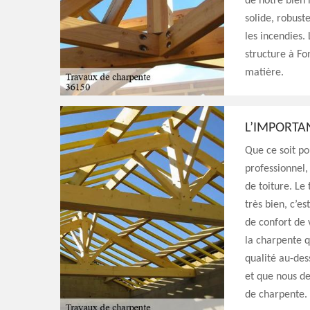
de notre bien 
solide, robust
les incendies.
structure à Fo
matière.
L’IMPORTA
Que ce soit po
professionnel,
de toiture. Le
très bien, c’e
de confort de 
la charpente q
qualité au-des
et que nous de
de charpente.