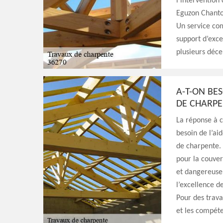
l’intervention
Eguzon Chantom
Un service com
support d’exce
plusieurs déce
A-T-ON BE
DE CHARP
La réponse à c
besoin de l’ai
de charpente.
pour la couver
et dangereuse.
l’excellence d
Pour des travau
et les compéte