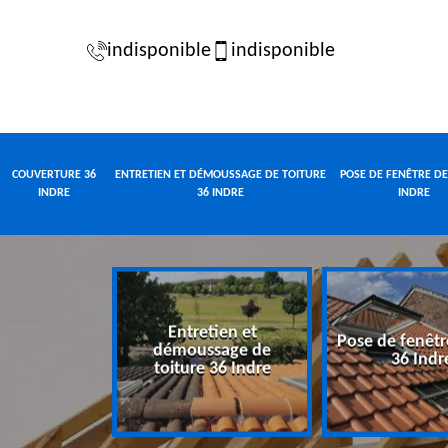
indisponible
indisponible
COUVERTURE 36
ENTRETIEN ET DÉMOUSSAGE DE TOITURE
POSE DE FENÊTRE DE
INDRE
36 INDRE
INDRE
Entretien et
Pose de fenêtr
e 36 Indre
démoussage de
36 Indr
toiture 36 Indre