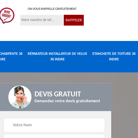
ON VOUS RAPPELLE GRATUITEMENT
CHARPENTE 36
RÉPARATEUR INSTALLATEUR DE VELUX
ETANCHEITE DE TOITURE 36
DRE
36 INDRE
INDRE
DEVIS GRATUIT
Demandez votre devis gratuitement
Réparateur
de
Travaux de charpente
installateur de velux
e
36 Indre
36 Indre