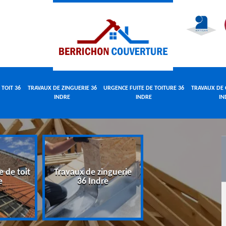
 TOIT 36
TRAVAUX DE ZINGUERIE 36
URGENCE FUITE DE TOITURE 36
TRAVAUX DE 
INDRE
INDRE
IN
e de toit
Travaux de zinguerie
Urgence fuite 
e
36 Indre
toiture 36 Indr