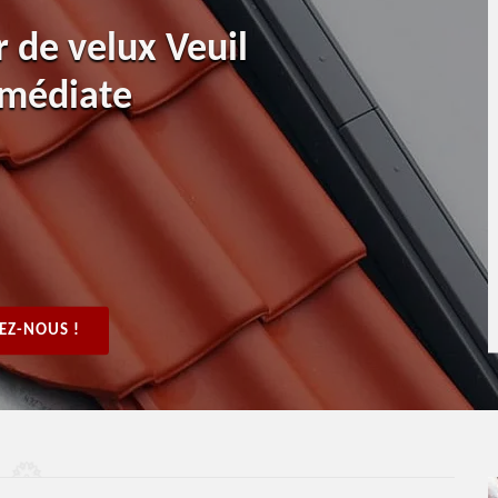
r de velux Veuil
mmédiate
EZ-NOUS !