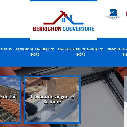
 TOIT 36
TRAVAUX DE ZINGUERIE 36
URGENCE FUITE DE TOITURE 36
TRAVAUX DE 
INDRE
INDRE
IN
e de toit
Travaux de zinguerie
Urgence fuite 
e
36 Indre
toiture 36 Indr