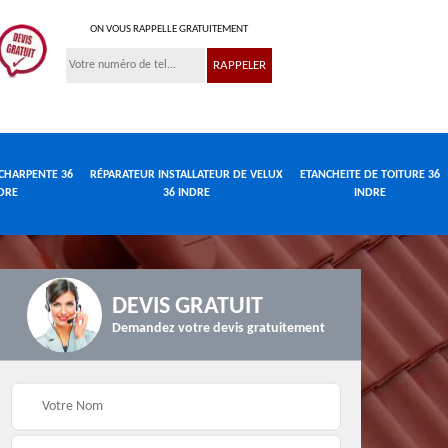
ON VOUS RAPPELLE GRATUITEMENT
CHARPENTE 36
RÉPARATEUR INSTALLATEUR DE VELUX
ETANCHEITE DE TOITURE 36
DRE
36 INDRE
INDRE
DEVIS GRATUIT
Demandez votre devis gratuitement
Réparateur
de
Travaux de charpente
installateur de velux
e
36 Indre
36 Indre