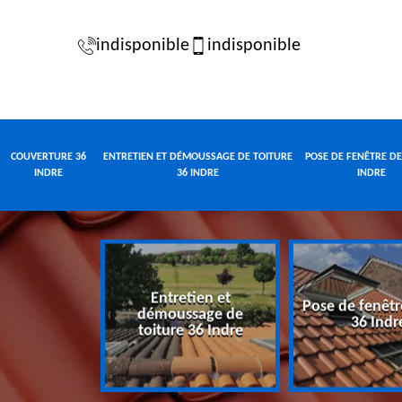
indisponible
indisponible
COUVERTURE 36
ENTRETIEN ET DÉMOUSSAGE DE TOITURE
POSE DE FENÊTRE DE
INDRE
36 INDRE
INDRE
Entretien et
Pose de fenêtr
e 36 Indre
démoussage de
36 Indr
toiture 36 Indre