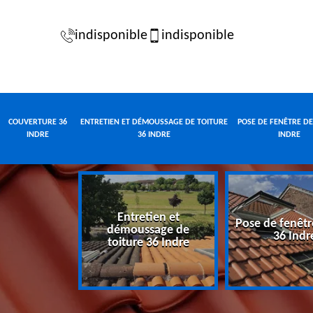
indisponible
indisponible
COUVERTURE 36
ENTRETIEN ET DÉMOUSSAGE DE TOITURE
POSE DE FENÊTRE DE
INDRE
36 INDRE
INDRE
Entretien et
Pose de fenêtr
e 36 Indre
démoussage de
36 Indr
toiture 36 Indre