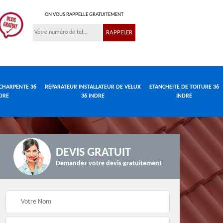
ON VOUS RAPPELLE GRATUITEMENT
CHARPENTE 36
RÉPARATEUR INSTALLATEUR DE VELUX
ETANCHEITE DE TOITURE 36
DRE
36 INDRE
INDRE
DEVIS GRATUIT
Réparateur
de
Travaux de charpente
installateur de velux
Demandez votre devis gratuitement
e
36 Indre
36 Indre