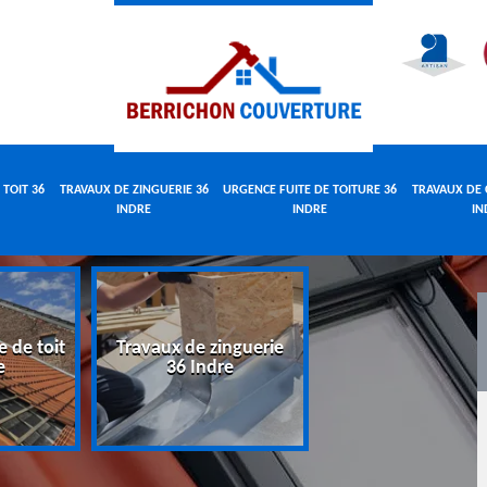
 TOIT 36
TRAVAUX DE ZINGUERIE 36
URGENCE FUITE DE TOITURE 36
TRAVAUX DE 
INDRE
INDRE
IN
e de toit
Travaux de zinguerie
Urgence fuite 
e
36 Indre
toiture 36 Indr