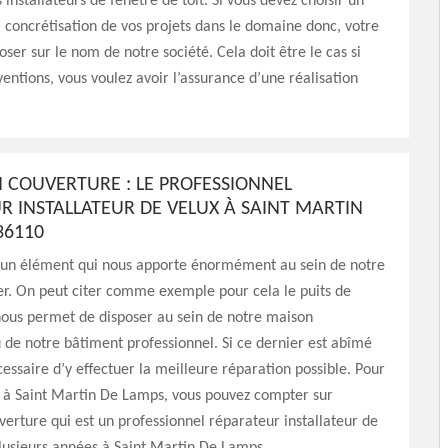
installateurs de fenêtre de toit. Si vous devez choisir un
a concrétisation de vos projets dans le domaine donc, votre
oser sur le nom de notre société. Cela doit être le cas si
ventions, vous voulez avoir l’assurance d’une réalisation
 COUVERTURE : LE PROFESSIONNEL
R INSTALLATEUR DE VELUX À SAINT MARTIN
36110
st un élément qui nous apporte énormément au sein de notre
er. On peut citer comme exemple pour cela le puits de
nous permet de disposer au sein de notre maison
u de notre bâtiment professionnel. Si ce dernier est abîmé
écessaire d’y effectuer la meilleure réparation possible. Pour
s à Saint Martin De Lamps, vous pouvez compter sur
erture qui est un professionnel réparateur installateur de