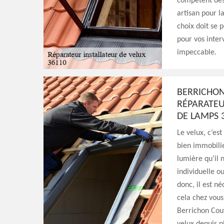
compétent des 
artisan pour l
choix doit se p
pour vos inter
impeccable.
BERRICHON
RÉPARATEU
DE LAMPS 
Le velux, c’e
bien immobili
lumière qu’il 
individuelle o
donc, il est n
cela chez vou
Berrichon Couv