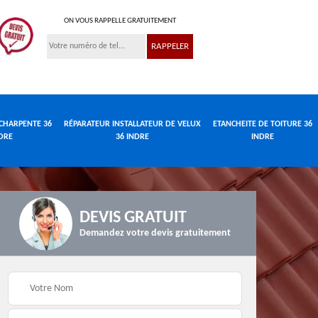
ON VOUS RAPPELLE GRATUITEMENT
CHARPENTE 36
RÉPARATEUR INSTALLATEUR DE VELUX
ETANCHEITE DE TOITURE 36
DRE
36 INDRE
INDRE
DEVIS GRATUIT
Demandez votre devis gratuitement
Réparateur
de
Travaux de charpente
installateur de velux
e
36 Indre
36 Indre