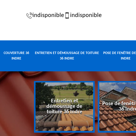
indisponible
indisponible
COUVERTURE 36
ENTRETIEN ET DÉMOUSSAGE DE TOITURE
POSE DE FENÊTRE DE
INDRE
36 INDRE
INDRE
Entretien et
Pose de fenêtr
e 36 Indre
démoussage de
36 Indr
toiture 36 Indre