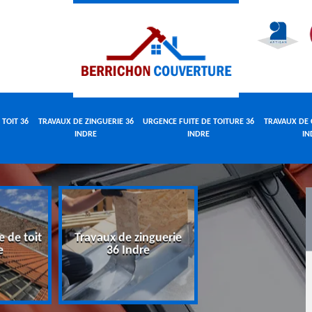
 TOIT 36
TRAVAUX DE ZINGUERIE 36
URGENCE FUITE DE TOITURE 36
TRAVAUX DE 
INDRE
INDRE
IN
e de toit
Travaux de zinguerie
Urgence fuite 
e
36 Indre
toiture 36 Indr