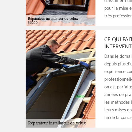
d’assumer l’ut
pour la mise e
très professio
CE QUI FA
INTERVENT
Dans le domain
depuis plus d’
expérience con
professionnell
on est parfait
années de pra
les méthodes l
leurs mises en
fin de la concr