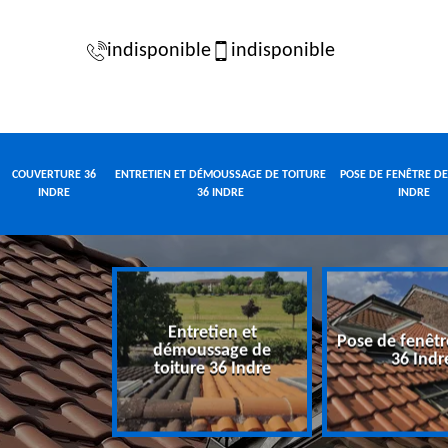
indisponible
indisponible
COUVERTURE 36
ENTRETIEN ET DÉMOUSSAGE DE TOITURE
POSE DE FENÊTRE DE
INDRE
36 INDRE
INDRE
Entretien et
Pose de fenêtr
e 36 Indre
démoussage de
36 Indr
toiture 36 Indre