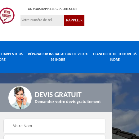
ON VOUS RAPPELLE GRATUITEMENT
CHARPENTE 36
RÉPARATEUR INSTALLATEUR DE VELUX
ETANCHEITE DE TOITURE 36
DRE
36 INDRE
INDRE
DEVIS GRATUIT
Demandez votre devis gratuitement
Réparateur
de
Travaux de charpente
installateur de velux
e
36 Indre
36 Indre