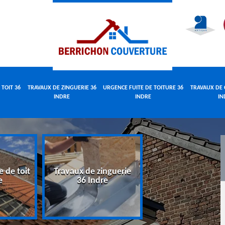
 TOIT 36
TRAVAUX DE ZINGUERIE 36
URGENCE FUITE DE TOITURE 36
TRAVAUX DE 
INDRE
INDRE
IN
e de toit
Travaux de zinguerie
Urgence fuite 
e
36 Indre
toiture 36 Indr