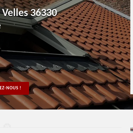
t Velles 36330
e
EZ-NOUS !