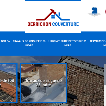
 TOIT 36
TRAVAUX DE ZINGUERIE 36
URGENCE FUITE DE TOITURE 36
TRAVAUX DE 
INDRE
INDRE
IN
e de toit
Travaux de zinguerie
Urgence fuite 
e
36 Indre
toiture 36 Indr