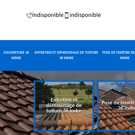
indisponible
indisponible
COUVERTURE 36
ENTRETIEN ET DÉMOUSSAGE DE TOITURE
POSE DE FENÊTRE DE
INDRE
36 INDRE
INDRE
Entretien et
Pose de fenêtr
e 36 Indre
démoussage de
36 Indr
toiture 36 Indre