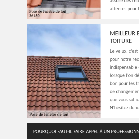
assure des réa
attentes pour 
MEILLEUR 
TOITURE
Le velux, c’es
pour notre rec
indispensable 
lorsque l’on dé
bon pour les t
de changement 
que vous solli
N’hésitez donc
POURQUOI FAUT-IL FAIRE APPEL À UN PROFESSION