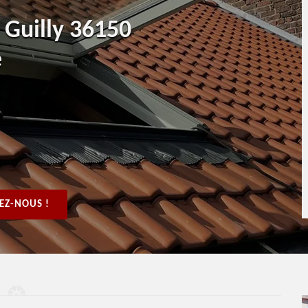
t Guilly 36150
e
EZ-NOUS !