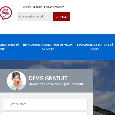
ON VOUS RAPPELLE GRATUITEMENT
CHARPENTE 36
RÉPARATEUR INSTALLATEUR DE VELUX
ETANCHEITE DE TOITURE 36
DRE
36 INDRE
INDRE
DEVIS GRATUIT
Demandez votre devis gratuitement
Réparateur
de
Travaux de charpente
installateur de velux
e
36 Indre
36 Indre