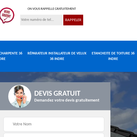
ON VOUS RAPPELLE GRATUITEMENT
CHARPENTE 36
RÉPARATEUR INSTALLATEUR DE VELUX
ETANCHEITE DE TOITURE 36
DRE
36 INDRE
INDRE
DEVIS GRATUIT
Demandez votre devis gratuitement
Réparateur
de
Travaux de charpente
installateur de velux
e
36 Indre
36 Indre