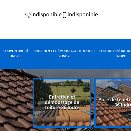
indisponible
indisponible
COUVERTURE 36
ENTRETIEN ET DÉMOUSSAGE DE TOITURE
POSE DE FENÊTRE DE
INDRE
36 INDRE
INDRE
Entretien et
Pose de fenêtr
e 36 Indre
démoussage de
36 Indr
toiture 36 Indre