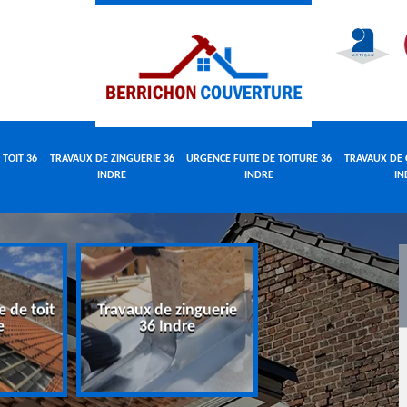
 TOIT 36
TRAVAUX DE ZINGUERIE 36
URGENCE FUITE DE TOITURE 36
TRAVAUX DE 
INDRE
INDRE
IN
e de toit
Travaux de zinguerie
Urgence fuite 
e
36 Indre
toiture 36 Indr