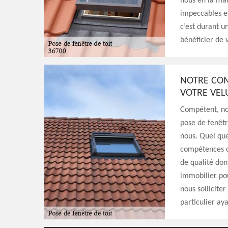
nous en la mat
impeccables et
c’est durant u
bénéficier de 
NOTRE COM
VOTRE VEL
Compétent, no
pose de fenêtre
nous. Quel que
compétences qui
de qualité don
immobilier po
nous sollicite
particulier ay