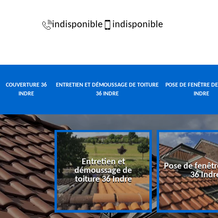
indisponible
indisponible
COUVERTURE 36
ENTRETIEN ET DÉMOUSSAGE DE TOITURE
POSE DE FENÊTRE DE
INDRE
36 INDRE
INDRE
Entretien et
Pose de fenêtr
e 36 Indre
démoussage de
36 Indr
toiture 36 Indre