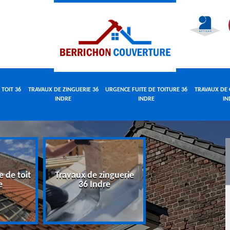
 TOIT 36
TRAVAUX DE ZINGUERIE 36
URGENCE FUITE DE TOITURE 36
TRAVAUX DE 
INDRE
INDRE
IN
e de toit
Travaux de zinguerie
Urgence fuite 
e
36 Indre
toiture 36 Indr