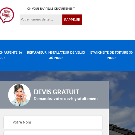
ON VOUS RAPPELLE GRATUITEMENT
CHARPENTE 36
RÉPARATEUR INSTALLATEUR DE VELUX
ETANCHEITE DE TOITURE 36
DRE
36 INDRE
INDRE
DEVIS GRATUIT
Demandez votre devis gratuitement
Réparateur
de
Travaux de charpente
installateur de velux
e
36 Indre
36 Indre