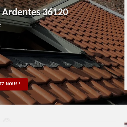
t Ardentes 36120
e
EZ-NOUS !