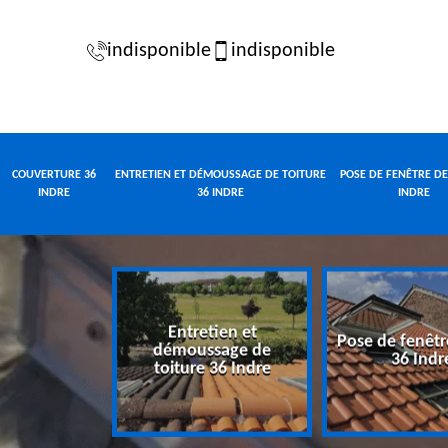
indisponible
indisponible
COUVERTURE 36
ENTRETIEN ET DÉMOUSSAGE DE TOITURE
POSE DE FENÊTRE DE
INDRE
36 INDRE
INDRE
Entretien et
Pose de fenêtr
e 36 Indre
démoussage de
36 Indr
toiture 36 Indre