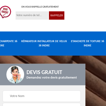
ON VOUS RAPPELLE GRATUITEMENT
CHARPENTE 36
RÉPARATEUR INSTALLATEUR DE VELUX
ETANCHEITE DE TOITURE 36
DRE
36 INDRE
INDRE
DEVIS GRATUIT
Demandez votre devis gratuitement
Réparateur
de
Travaux de charpente
installateur de velux
e
36 Indre
36 Indre