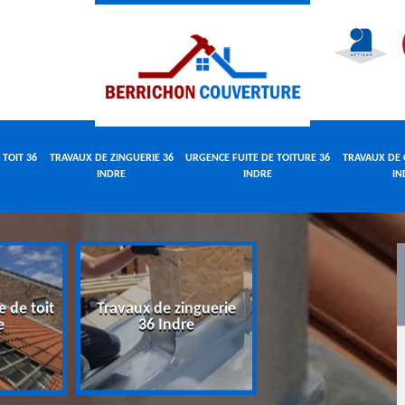
 TOIT 36
TRAVAUX DE ZINGUERIE 36
URGENCE FUITE DE TOITURE 36
TRAVAUX DE 
INDRE
INDRE
IN
e de toit
Travaux de zinguerie
Urgence fuite 
e
36 Indre
toiture 36 Indr