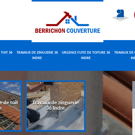
 TOIT 36
TRAVAUX DE ZINGUERIE 36
URGENCE FUITE DE TOITURE 36
TRAVAUX DE 
INDRE
INDRE
IN
e de toit
Travaux de zinguerie
Urgence fuite 
e
36 Indre
toiture 36 Indr