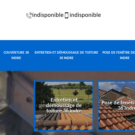
indisponible
indisponible
COUVERTURE 36
ENTRETIEN ET DÉMOUSSAGE DE TOITURE
POSE DE FENÊTRE DE
INDRE
36 INDRE
INDRE
Entretien et
Pose de fenêtr
e 36 Indre
démoussage de
36 Indr
toiture 36 Indre