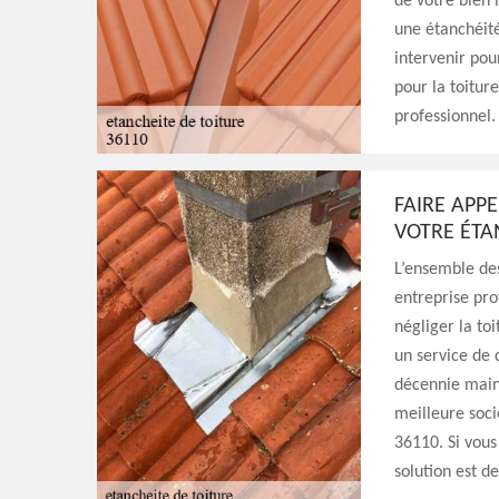
de votre bien 
une étanchéité
intervenir pou
pour la toitur
professionnel.
FAIRE APP
VOTRE ÉTA
L’ensemble des
entreprise pro
négliger la toi
un service de 
décennie maint
meilleure soci
36110. Si vous
solution est d