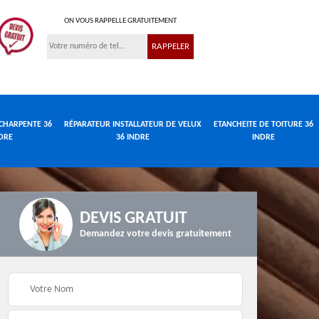
ON VOUS RAPPELLE GRATUITEMENT
CHARPENTE 36
RÉPARATEUR INSTALLATEUR DE VELUX
ETANCHEITE DE TOITURE 36
DRE
36 INDRE
INDRE
DEVIS GRATUIT
Demandez votre devis gratuitement
Réparateur
de
Travaux de charpente
installateur de velux
e
36 Indre
36 Indre