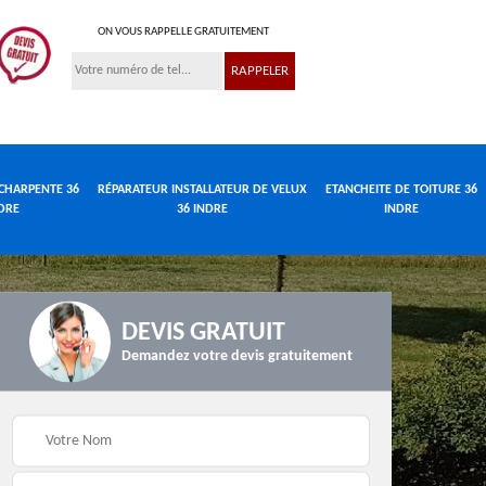
ON VOUS RAPPELLE GRATUITEMENT
CHARPENTE 36
RÉPARATEUR INSTALLATEUR DE VELUX
ETANCHEITE DE TOITURE 36
DRE
36 INDRE
INDRE
DEVIS GRATUIT
Demandez votre devis gratuitement
Réparateur
de
Travaux de charpente
installateur de velux
e
36 Indre
36 Indre