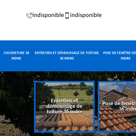
indisponible
indisponible
COUVERTURE 36
ENTRETIEN ET DÉMOUSSAGE DE TOITURE
POSE DE FENÊTRE DE
INDRE
36 INDRE
INDRE
Entretien et
Pose de fenêtr
e 36 Indre
démoussage de
36 Indr
toiture 36 Indre