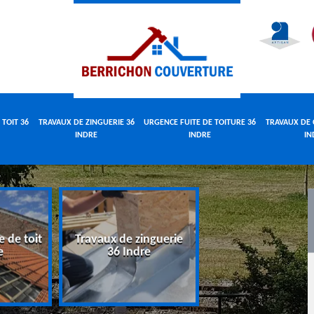
 TOIT 36
TRAVAUX DE ZINGUERIE 36
URGENCE FUITE DE TOITURE 36
TRAVAUX DE 
INDRE
INDRE
IN
e de toit
Travaux de zinguerie
Urgence fuite 
e
36 Indre
toiture 36 Indr