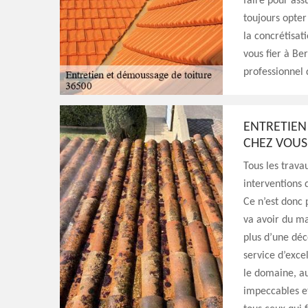
faire pour ass
toujours opter
la concrétisat
vous fier à Be
professionnel 
ENTRETIEN
CHEZ VOUS
Tous les travau
interventions 
Ce n’est donc 
va avoir du ma
plus d’une déc
service d’exce
le domaine, au
impeccables et