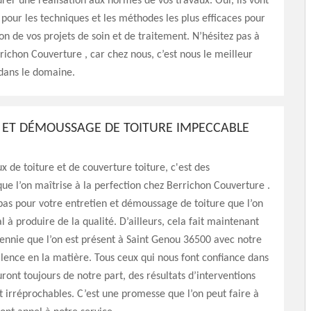
urer une réalisation aux normes de vos travaux. Oui, ils vont
 pour les techniques et les méthodes les plus efficaces pour
ion de vos projets de soin et de traitement. N’hésitez pas à
rrichon Couverture , car chez nous, c’est nous le meilleur
dans le domaine.
 ET DÉMOUSSAGE DE TOITURE IMPECCABLE
x de toiture et de couverture toiture, c'est des
que l’on maîtrise à la perfection chez Berrichon Couverture .
pas pour votre entretien et démoussage de toiture que l’on
l à produire de la qualité. D’ailleurs, cela fait maintenant
ennie que l’on est présent à Saint Genou 36500 avec notre
llence en la matière. Tous ceux qui nous font confiance dans
ront toujours de notre part, des résultats d’interventions
 irréprochables. C’est une promesse que l’on peut faire à