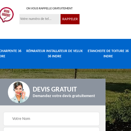
ON VOUS RAPPELLE GRATUITEMENT
CHARPENTE 36
RÉPARATEUR INSTALLATEUR DE VELUX
ETANCHEITE DE TOITURE 36
DRE
36 INDRE
INDRE
DEVIS GRATUIT
Demandez votre devis gratuitement
Réparateur
de
Travaux de charpente
installateur de velux
e
36 Indre
36 Indre