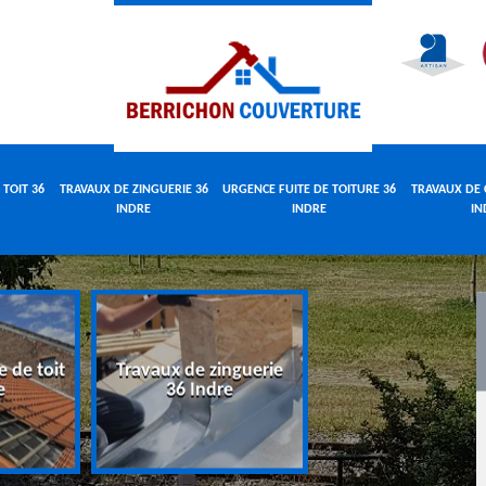
 TOIT 36
TRAVAUX DE ZINGUERIE 36
URGENCE FUITE DE TOITURE 36
TRAVAUX DE 
INDRE
INDRE
IN
e de toit
Travaux de zinguerie
Urgence fuite 
e
36 Indre
toiture 36 Indr