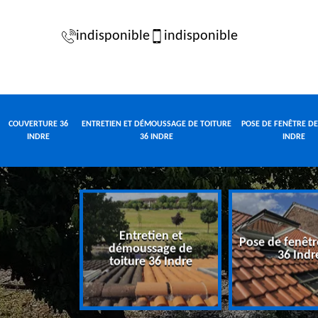
indisponible
indisponible
COUVERTURE 36
ENTRETIEN ET DÉMOUSSAGE DE TOITURE
POSE DE FENÊTRE DE
INDRE
36 INDRE
INDRE
Entretien et
Pose de fenêtr
e 36 Indre
démoussage de
36 Indr
toiture 36 Indre