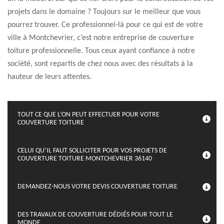
projets dans le domaine ? Toujours sur le meilleur que vous
pourrez trouver. Ce professionnel-là pour ce qui est de votre
ville à Montchevrier, c’est notre entreprise de couverture
toiture professionnelle. Tous ceux ayant confiance à notre
société, sont repartis de chez nous avec des résultats à la
hauteur de leurs attentes.
TOUT CE QUE L’ON PEUT EFFECTUER POUR VOTRE
COUVERTURE TOITURE
CELUI QU’IL FAUT SOLLICITER POUR VOS PROJETS DE
COUVERTURE TOITURE MONTCHEVRIER 36140
DEMANDEZ-NOUS VOTRE DEVIS COUVERTURE TOITURE
DES TRAVAUX DE COUVERTURE DÉDIÉS POUR TOUT LE
MONDE