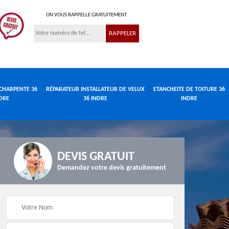
ON VOUS RAPPELLE GRATUITEMENT
CHARPENTE 36
RÉPARATEUR INSTALLATEUR DE VELUX
ETANCHEITE DE TOITURE 36
DRE
36 INDRE
INDRE
DEVIS GRATUIT
Demandez votre devis gratuitement
Réparateur
de
Travaux de charpente
installateur de velux
e
36 Indre
36 Indre