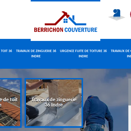
 TOIT 36
TRAVAUX DE ZINGUERIE 36
URGENCE FUITE DE TOITURE 36
TRAVAUX DE 
INDRE
INDRE
IN
e de toit
Travaux de zinguerie
Urgence fuite 
e
36 Indre
toiture 36 Indr