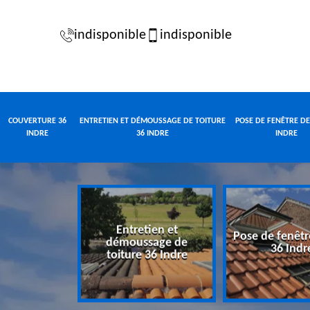
indisponible
indisponible
COUVERTURE 36
ENTRETIEN ET DÉMOUSSAGE DE TOITURE
POSE DE FENÊTRE DE
INDRE
36 INDRE
INDRE
Entretien et
Pose de fenêtr
e 36 Indre
démoussage de
36 Indr
toiture 36 Indre