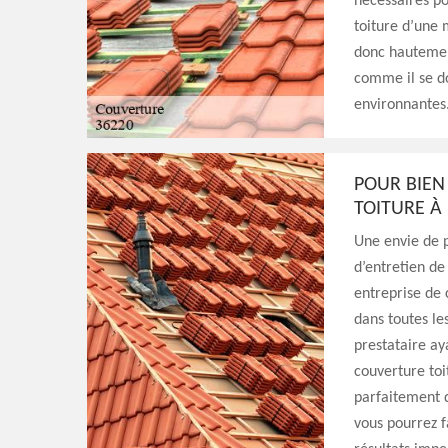
nécessaires po
toiture d’une 
donc hautemen
comme il se do
environnantes
POUR BIEN
TOITURE À
Une envie de p
d’entretien de
entreprise de 
dans toutes les
prestataire ay
couverture toi
parfaitement 
vous pourrez f