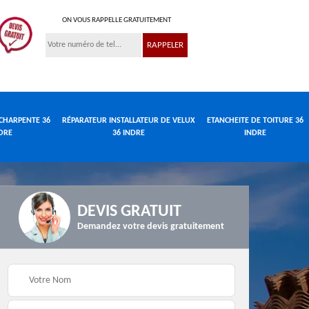
ON VOUS RAPPELLE GRATUITEMENT
CHARPENTE 36
RÉPARATEUR INSTALLATEUR DE VELUX
ETANCHEITE DE TOITURE 36
DRE
36 INDRE
INDRE
DEVIS GRATUIT
Demandez votre devis gratuitement
Réparateur
de
Travaux de charpente
installateur de velux
e
36 Indre
36 Indre