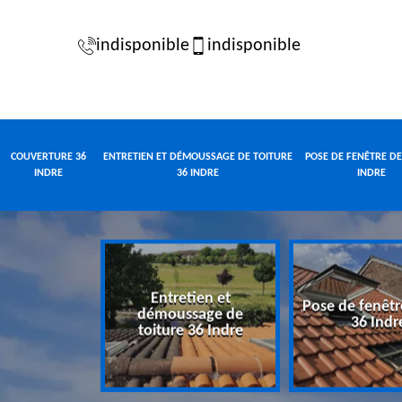
indisponible
indisponible
COUVERTURE 36
ENTRETIEN ET DÉMOUSSAGE DE TOITURE
POSE DE FENÊTRE DE
INDRE
36 INDRE
INDRE
Entretien et
Pose de fenêtr
e 36 Indre
démoussage de
36 Indr
toiture 36 Indre