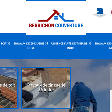
 TOIT 36
TRAVAUX DE ZINGUERIE 36
URGENCE FUITE DE TOITURE 36
TRAVAUX DE 
INDRE
INDRE
IN
e de toit
Travaux de zinguerie
Urgence fuite 
e
36 Indre
toiture 36 Indr